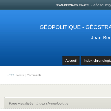
jean-bernard pinatel - géopolitiq
GÉOPOLITIQUE - GÉOSTRA
Jean-Be
Accueil
Index chronologi
|
RSS:
Posts
Comments
Page visualisée :
Index chronologique