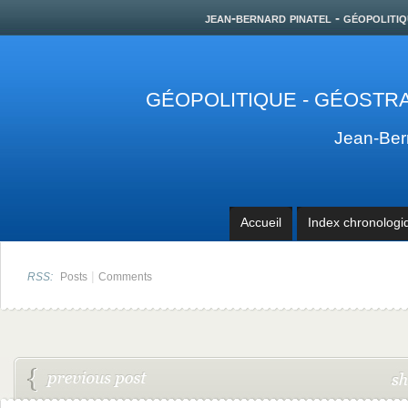
jean-bernard pinatel - géopolitiq
GÉOPOLITIQUE - GÉOSTRA
Jean-Be
Accueil
Index chronologi
|
RSS:
Posts
Comments