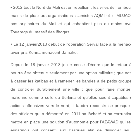
• 2012 tout le Nord du Mali est en rébellion ; les villes de Tomb
mains de plusieurs organisations islamistes AQMI et le MUJAO
pas originaires du Mali et qui cohabitent plus ou moins ave
Touaregs du massif des ifhogas
• Le 12 janvier2013 début de l’opération Serval face à la menac
avoir pris Konna menacent Bamako.
Depuis le 18 janvier 2013 je ne cesse d’écrire que le retour à
pourra être obtenue seulement par une option militaire ; que notre
à casser les katibas et à ramener les bandes à de petits group
de contrôler durablement une ville ; que pour faire monte
malienne comme celle du Burkina et qu’elles soient capables 
actions offensives vers le nord, il faudra reconstruise presqu
des officiers qui a démontré en 2011 sa lâcheté et sa corruption 
mettre en place une solution d’autonomie pour l’AZAWAD qui re
espagnols ont consenti aux Basques afin de dissocier le