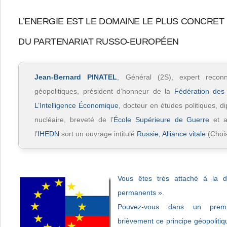
L’ENERGIE EST LE DOMAINE LE PLUS CONCRET
DU PARTENARIAT RUSSO-EUROPÉEN
Jean-Bernard PINATEL
, Général (2S), expert recon
géopolitiques, président d’honneur de la
Fédération des
L’Intelligence Économique
, docteur en études politiques, 
nucléaire, breveté de l’
École Supérieure de Guerre
et a
l’
IHEDN
sort un ouvrage intitulé
Russie, Alliance vitale
(Chois
Vous êtes très attaché à la d
permanents ».
Pouvez-vous dans un premi
brièvement ce principe géopoliti