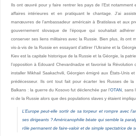
Ils ont œuvré pour y faire rentrer les pays de l’Est notamment 
affaires intérieures et en pratiquant le chantage. J’ai assi
manœuvres de l’ambassadeur américain à Bratislava et aux pre
gouvernement slovaque de l’époque qui souhaitait adhérer
conserver ses liens militaires avec la Russie. Bien plus, ils ont m
vis-à-vis de la Russie en essayant d’attirer l’Ukraine et la Géor
Kiev est la capitale historique de la Russie et la Géorgie, la patrie 
l’opposition à Edouard Chevardnadze et favorisé la Révolution
installer Mikhail Saakachvili, Géorgien émigré aux États-Unis 
prédécesseur. Ils ont tout fait pour écarter les Russes de la
Balkans : la guerre du Kosovo fut déclenchée par l’
OTAN
, sans 
ni de la Russie alors que des populations slaves y étaient impliq
L’Europe peut-elle sortir de sa torpeur et rompre avec l’
ses dirigeants ? Américanophilie béate qui semble la para
rôle permanent de faire-valoir et de simple spectatrice de s