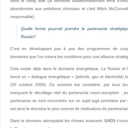
dans le camp allié (la Birmanie traditionnellement terre d’inf
abandonnée aux ambitions chinoises et c’est Mitch McConnell 
responsable).
Quelle forme pourrait prendre le partenariat stratégiq
Russie?
C’est en développant pas à pas des programmes de coopé
domaines que l’on créera les conditions pour une alliance stratég
Cela existe déjà dans le domaine énergétique, La Russie et 
lancé un « dialogue énergétique » (pétrole, gaz et électricité) 
(30 octobre 2000). Ce sommet est considéré, par tous le
marquant le décollage réel du partenariat russo-européen : pou
partenaires se sont rencontrés sur un sujet jugé prioritaire par
est ainsi le domaine le plus concret de réalisations du partenari
Dans le domaine aérospatial les choses avancent.
EADS
s’ouvr