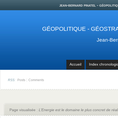
jean-bernard pinatel - géopolitiq
GÉOPOLITIQUE - GÉOSTRA
Jean-Be
Accueil
Index chronologi
|
RSS:
Posts
Comments
Page visualisée :
L’Energie est le domaine le plus concret de réa