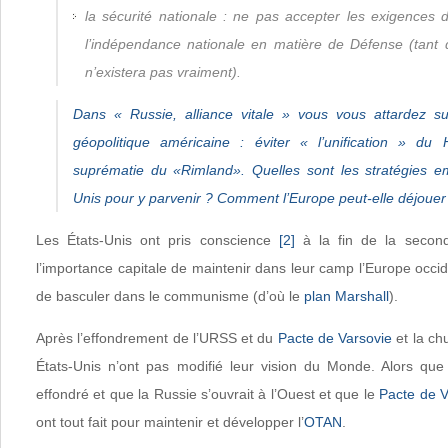
la sécurité nationale : ne pas accepter les exigences d
l’indépendance nationale en matière de Défense (tant 
n’existera pas vraiment).
Dans «
Russie, alliance vitale
» vous vous attardez su
géopolitique américaine : éviter « l’unification » du 
suprématie du «Rimland». Quelles sont les stratégies e
Unis pour y parvenir ? Comment l’Europe peut-elle déjouer
Les États-Unis ont pris conscience
[2]
à la fin de la secon
l’importance capitale de maintenir dans leur camp l’Europe occi
de basculer dans le communisme (d’où le
plan Marshall
).
Après l’effondrement de l’URSS et du
Pacte de Varsovie
et la ch
États-Unis n’ont pas modifié leur vision du Monde. Alors que
effondré et que la Russie s’ouvrait à l’Ouest et que le
Pacte de V
ont tout fait pour maintenir et développer l’
OTAN
.