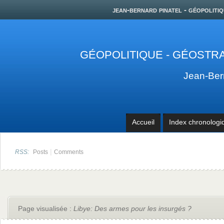
jean-bernard pinatel - géopolitiq
GÉOPOLITIQUE - GÉOSTRA
Jean-Be
Accueil
Index chronologi
|
RSS:
Posts
Comments
Page visualisée :
Libye: Des armes pour les insurgés ?