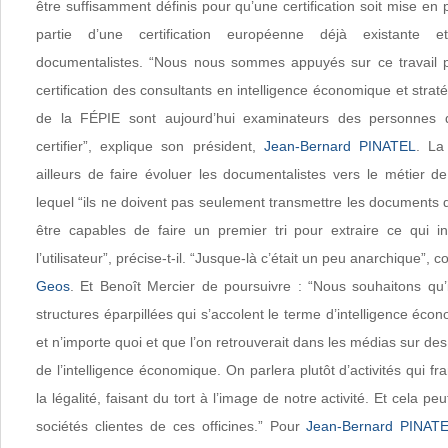
être suffisamment définis pour qu’une certification soit mise en 
partie d’une certification européenne déjà existante 
documentalistes. “Nous nous sommes appuyés sur ce travail p
certification des consultants en intelligence économique et strat
de la FÉPIE sont aujourd’hui examinateurs des personnes q
certifier”, explique son président,
Jean-Bernard PINATEL
. La
ailleurs de faire évoluer les documentalistes vers le métier d
lequel “ils ne doivent pas seulement transmettre les documents
être capables de faire un premier tri pour extraire ce qui i
l’utilisateur”, précise-t-il. “Jusque-là c’était un peu anarchique”
Geos
. Et Benoît Mercier de poursuivre : “Nous souhaitons qu’i
structures éparpillées qui s’accolent le terme d’intelligence écon
et n’importe quoi et que l’on retrouverait dans les médias sur des
de l’intelligence économique. On parlera plutôt d’activités qui fr
la légalité, faisant du tort à l’image de notre activité. Et cela pe
sociétés clientes de ces officines.” Pour
Jean-Bernard PINAT