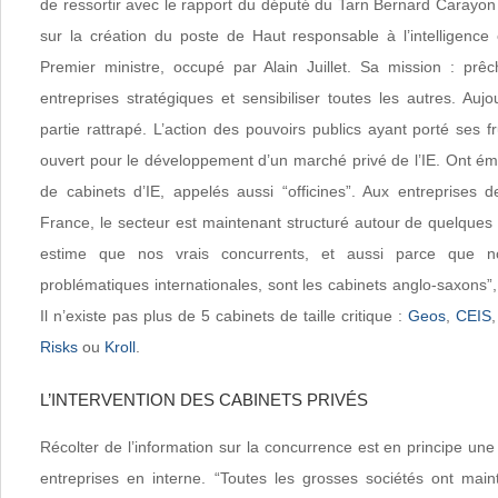
de ressortir avec le rapport du député du Tarn Bernard Carayon
sur la création du poste de Haut responsable à l’intelligenc
Premier ministre, occupé par Alain Juillet. Sa mission : prê
entreprises stratégiques et sensibiliser toutes les autres. Aujo
partie rattrapé. L’action des pouvoirs publics ayant porté ses fr
ouvert pour le développement d’un marché privé de l’IE. Ont é
de cabinets d’IE, appelés aussi “officines”. Aux entreprises 
France, le secteur est maintenant structuré autour de quelques
estime que nos vrais concurrents, et aussi parce que
problématiques internationales, sont les cabinets anglo-saxons”,
Il n’existe pas plus de 5 cabinets de taille critique :
Geos
,
CEIS
,
Risks
ou
Kroll
.
L’INTERVENTION DES CABINETS PRIVÉS
Récolter de l’information sur la concurrence est en principe une
entreprises en interne. “Toutes les grosses sociétés ont mai