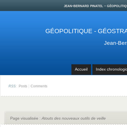
jean-bernard pinatel - géopolitiq
GÉOPOLITIQUE - GÉOSTRA
Jean-Be
Accueil
Index chronologi
|
RSS:
Posts
Comments
Page visualisée :
Atouts des nouveaux outils de veille