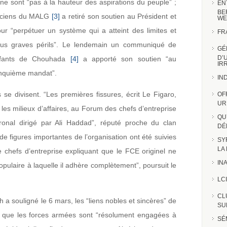
ne sont “pas à la hauteur des aspirations du peuple” ;
EN
BE
anciens du MALG
[3]
a retiré son soutien au Président et
WE
r “perpétuer un système qui a atteint des limites et
FR
lus graves périls”. Le lendemain un communiqué de
GÉ
D’
Enfants de Chouhada
[4]
a apporté son soutien “au
IR
inquième mandat”.
IN
se divisent. “Les premières fissures, écrit Le Figaro,
OF
UR
es milieux d’affaires, au Forum des chefs d’entreprise
QU
ronal dirigé par Ali Haddad”, réputé proche du clan
DÉ
de figures importantes de l’organisation ont été suivies
SY
LA
chefs d’entreprise expliquant que le FCE originel ne
INA
opulaire à laquelle il adhère complètement”, poursuit le
LCI
CL
 a souligné le 6 mars, les “liens nobles et sincères” de
SUR
t que les forces armées sont “résolument engagées à
SÉ