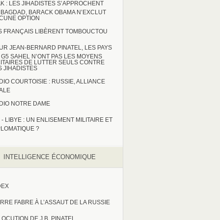
AK : LES JIHADISTES S’APPROCHENT
 BAGDAD, BARACK OBAMA N’EXCLUT
CUNE OPTION
S FRANÇAIS LIBÈRENT TOMBOUCTOU
UR JEAN-BERNARD PINATEL, LES PAYS
 G5 SAHEL N’ONT PAS LES MOYENS
LITAIRES DE LUTTER SEULS CONTRE
S JIHADISTES
DIO COURTOISIE : RUSSIE, ALLIANCE
TALE
DIO NOTRE DAME
 - LIBYE : UN ENLISEMENT MILITAIRE ET
PLOMATIQUE ?
INTELLIGENCE ÉCONOMIQUE
DEX
ERRE FABRE À L’ASSAUT DE LA RUSSIE
LOCUTION DE J.B. PINATEL