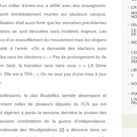
d’un millier d’entre eux a défilé avec des enseignants.
CR
MO
ont immédiatement réunies sur plusieurs campus.
MO
lisation était aussi forte que les semaines précédentes
FR
CE
ations se sont déroulées sans incidents majeurs. Les
DE
ice d’un essoufflement du mouvement mais les slogans
IN
épété à l’envie: «On a demandé des élections sans
L’
flika sans les élections.» ; « Pas de prolongement du 4e
CO
PA
ni Saïd, la transition sera sans vous » « LA 2ème
LI
. Elle est à 70% ; « On ne veut pas d’une mise à jour
?
».
NO
PO
nifestants, le clan Bouteflika semble désemparé et
L’
FR
amment celles de plusieurs députés du FLN qui ont
nt algérien a perdu la semaine dernière le soutien des
 d’anciens combattants de la guerre d’indépendance.
 nationale des Moudjahidines
[2]
a dénoncé dans un