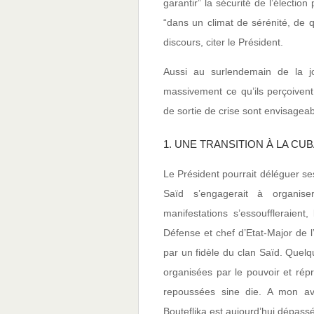
garantir” la sécurité de l’élection
“dans un climat de sérénité, de 
discours, citer le Président.
Aussi au surlendemain de la j
massivement ce qu’ils perçoive
de sortie de crise sont envisageab
1. UNE TRANSITION À LA CU
Le Président pourrait déléguer se
Saïd s’engagerait à organiser
manifestations s’essouffleraient
Défense et chef d’Etat-Major de l
par un fidèle du clan Saïd. Quel
organisées par le pouvoir et répr
repoussées sine die. A mon av
Bouteflika est aujourd’hui dépassé