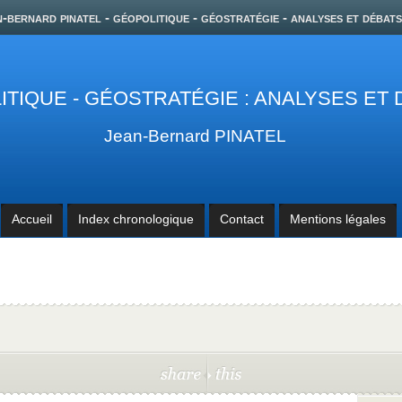
n-bernard pinatel - géopolitique - géostratégie - analyses et débats
TIQUE - GÉOSTRATÉGIE : ANALYSES ET
Jean-Bernard PINATEL
Accueil
Index chronologique
Contact
Mentions légales