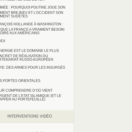
IMÉE : POURQUOI POUTINE JOUE SON
MENT BREJNEV ET L’OCCIDENT SON
MENT SUDÈTES
ANÇOIS HOLLANDE À WASHINGTON :
 QUE LA FRANCE A VRAIMENT BESOIN
 DIRE AUX AMÉRICAINS
DEX
ENERGIE EST LE DOMAINE LE PLUS
NCRET DE RÉALISATION DU
RTENARIAT RUSSO-EUROPÉEN
BYE: DES ARMES POUR LES INSURGÉS
S PORTES ORIENTALES
UR COMPRENDRE D’OÙ VIENT
ARGENT DE L’ETAT ISLAMIQUE (ET LE
APPER AU PORTEFEUILLE)
INTERVENTIONS VIDÉO