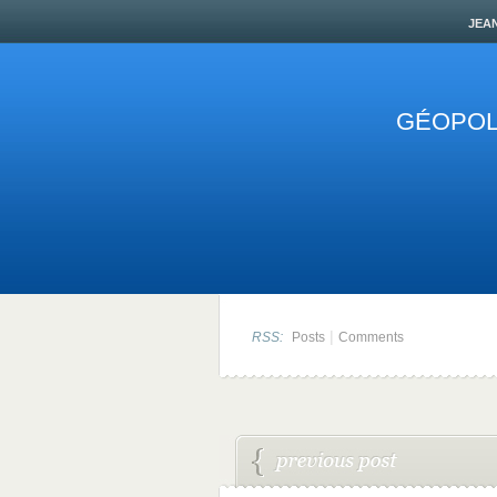
jea
GÉOPOLI
|
RSS:
Posts
Comments