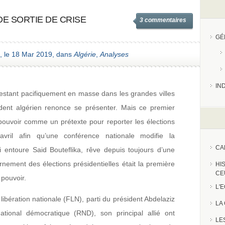
DE SORTIE DE CRISE
3 commentaires
GÉ
, le 18 Mar 2019, dans
Algérie
,
Analyses
IN
estant pacifiquement en masse dans les grandes villes
ident algérien renonce se présenter. Mais ce premier
u pouvoir comme un prétexte pour reporter les élections
avril afin qu’une conférence nationale modifie la
CA
ui entoure Said Bouteflika, rêve depuis toujours d’une
urnement des élections présidentielles était la première
HI
CE
 pouvoir.
L'
 libération nationale (FLN), parti du président Abdelaziz
LA
tional démocratique (RND), son principal allié ont
LE