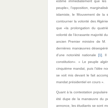
estimé immédiatement que les p
peuple», l’opposition, marginalisé
islamiste, le Mouvement de la 
contourner la volonté des Algérie
que «la prolongation du quatri
volonté de l’écrasante majorité du 
ancien Premier ministre de M. 
dernières manœuvres désespérées
d’une notoriété nationale
[1]
. I
constitution». « Le peuple algér
cinquième mandat, puis l’idée n
se voit mis devant le fait accompl
mandat présidentiel en cours ».
Quant à la contestation populaire 
été dupe de la manœuvre du pou
annonce, les étudiants se sont mo