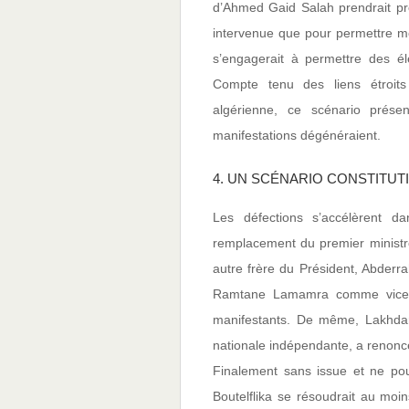
d’Ahmed Gaid Salah prendrait pro
intervenue que pour permettre me 
s’engagerait à permettre des éle
Compte tenu des liens étroits
algérienne, ce scénario présen
manifestations dégénéraient.
4. UN SCÉNARIO CONSTITUT
Les défections s’accélèrent d
remplacement du premier minist
autre frère du Président, Abderra
Ramtane Lamamra comme vice-pr
manifestants. De même, Lakhdar 
nationale indépendante, a renonc
Finalement sans issue et ne pou
Boutelflika se résoudrait au moin