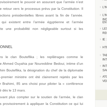
visoirement le pouvoir en assurant que l’armée n’est
L’
retour vers le processus prévu par la Constitution. Il
ctions présidentielles libres avant la fin de l’année.
L’
IN
 qui existent entre l’armée égyptienne et l’armée
EN
te une probabilité non négligeable surtout si les
LE
RE
IE
IONNEL
HT
TA
ans le clan Bouteflika ; les replâtrages comme le
IN
re Ahmed Ouyahia par Noureddine Bedoui, intime d’un
IN
him Bouteflika, la désignation du chef de la diplomatie
SA
emier ministre ont été clairement rejetés par les
AT
VE
Brahimi, 85 ans choisi pour piloter la « conférence
é dès le 13 mars.
vant plus compter sur le soutien de l’armée, le clan
s provisoirement à appliquer la Constitution ce qui lui