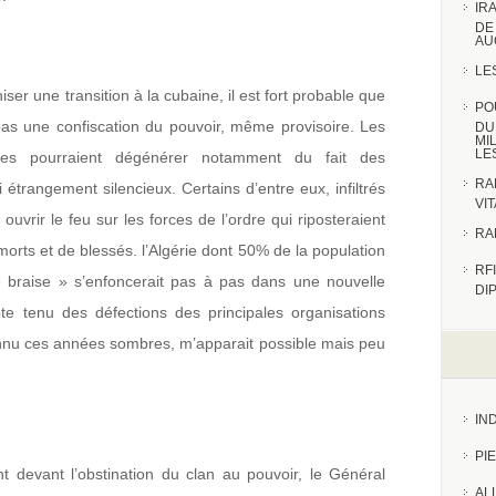
IR
DE
AU
LE
niser une transition à la cubaine, il est fort probable que
PO
 pas une confiscation du pouvoir, même provisoire. Les
DU
MI
LE
fiques pourraient dégénérer notamment du fait des
RA
i étrangement silencieux. Certains d’entre eux, infiltrés
VI
ouvrir le feu sur les forces de l’ordre qui riposteraient
RA
orts et de blessés. l’Algérie dont 50% de la population
RFI
 braise » s’enfoncerait pas à pas dans une nouvelle
DI
te tenu des défections des principales organisations
nnu ces années sombres, m’apparait possible mais peu
IN
PI
nt devant l’obstination du clan au pouvoir, le Général
AL