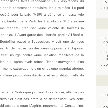
ropositions faites répondaient «aux aspirations du
FA
e par la contestation populaire, les a rejetées. Le parti
RU
société pour la paix (MSP) a dénoncé un essai «de
ns», tandis que le Parti des Travailleurs (PT) a estimé
ème mandat» traduisait «une volonté de travestir la
peuple». L’Avant-garde des Libertés, parti d’Ali Benflis,
ER
Bouteflika passé à l’opposition, y voit une de «ces
CO
ET
. Ali Benflis, est un des rares opposants à disposer
RE
l s’est insurgé contre «une violation manifeste de la
CO
ST
ien qui, après avoir refusé l’idée extravagante d’un
« 
on moins extravagante d’un cinquième mandat abrégé,
i d’une prorogation illégitime et inconstitutionnelle du
issue de l’historique journée du 22 février, elle n’a pas
BE
voir et n’est pas prête à se démobiliser. Dès cette
CE
bilisés dans toute l’Algérie, notamment à Constantine,
CO