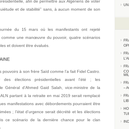
 présidentielle, afin de permettre aux Algériens de voter
UN
quiétude et de stabilité” sans, à aucun moment de son
ournée du 15 mars où les manifestants ont rejeté
nt comme une manœuvre du pouvoir, quatre scénarios
FR
les et doivent être évalués.
OP
FR
L’
BAINE
FR
s pouvoirs à son frère Saïd comme l’a fait Fidel Castro.
CO
MI
 des élections présidentielles avant l’été ; les
FR
, le Général d’Ahmed Gaid Salah, vice-ministre de la
– 
’ALN partant à la retraite en mai 2019 serait remplacé
FR
LI
ques manifestations avec débordements pourraient être
HO
imées ; l’état d’urgence serait décrété et les élections
TU
is ce scénario de la dernière chance pour le clan
IN
.