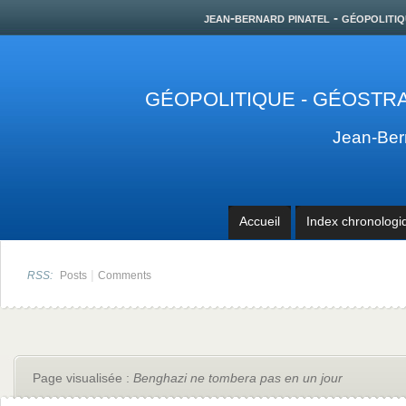
jean-bernard pinatel - géopolitiq
GÉOPOLITIQUE - GÉOSTRA
Jean-Be
Accueil
Index chronologi
|
RSS:
Posts
Comments
Page visualisée :
Benghazi ne tombera pas en un jour