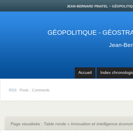
jean-bernard pinatel - géopolitiq
GÉOPOLITIQUE - GÉOSTRA
Jean-Be
Accueil
Index chronologi
|
RSS:
Posts
Comments
Page visualisée :
Table ronde « Innovation et intelligence écono