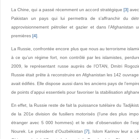
La Chine, qui a passé récemment un accord stratégique
[3]
avec 
Pakistan un pays qui lui permettra de s’affranchir du dét
approvisionnement pétrolier et gazier et dans l’Afghanistan 
premières
[4]
.
La Russie, confrontée encore plus que nous au terrorisme islami
à ce qu’un régime fort, non contrôlé par les islamistes, perdu
2009, le représentant russe auprès de l’OTAN, Dmitri Rogoz
Russie était prête à reconstruire en Afghanistan les 142 ouvrage
avait édifiés. Elle dispose aussi dans les anciens pays de l’empir
de points d’appui essentiels pour favoriser la stabilisation afghan
En effet, la Russie reste de fait la puissance tutélaire du Tadjikis
de la 201e division de fusiliers motorisés (l’une des plus impor
étranger avec 5 000 hommes) et le site d’observation de l’e
Nourek. Le président d’Ouzbékistan
[7]
, Islom Karinov leur a c