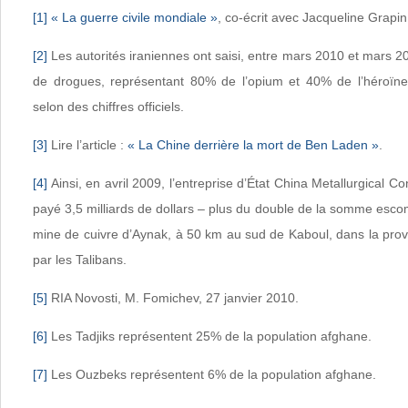
[1]
«
La guerre civile mondiale
»
, co-écrit avec Jacqueline Grapi
[2]
Les autorités iraniennes ont saisi, entre mars 2010 et mars 
de drogues, représentant 80% de l’opium et 40% de l’héroïne
selon des chiffres officiels.
[3]
Lire l’article :
«
La Chine derrière la mort de Ben Laden
»
.
[4]
Ainsi, en avril 2009, l’entreprise d’État China Metallurgical C
payé 3,5 milliards de dollars – plus du double de la somme esco
mine de cuivre d’Aynak, à 50 km au sud de Kaboul, dans la prov
par les Talibans.
[5]
RIA Novosti, M. Fomichev, 27 janvier 2010.
[6]
Les Tadjiks représentent 25% de la population afghane.
[7]
Les Ouzbeks représentent 6% de la population afghane.