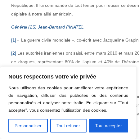
République. Il lui commande de tout tenter pour réussir ce dés
déplaire à notre allié américain.
Général (2S) Jean-Bernard PINATEL
[1]
« La guerre civile mondiale », co-écrit avec Jacqueline Grapi
[2]
Les autorités iraniennes ont saisi, entre mars 2010 et mars 
de drogues, représentant 80% de l’opium et 40% de l’héroïne
selon des chiffres officiels.
Nous respectons votre vie privée
[3]
Lire l’article : « La Chine derrière la mort de Ben Laden ».
Nous utilisons des cookies pour améliorer votre expérience
de navigation, diffuser des publicités ou des contenus
[4]
Ainsi, en avril 2009, l’entreprise d’État China Metallurgical C
personnalisés et analyser notre trafic. En cliquant sur "Tout
payé 3,5 milliards de dollars – plus du double de la somme esco
accepter", vous consentez l'utilisation des cookies.
mine de cuivre d’Aynak, à 50 km au sud de Kaboul, dans la prov
par les Talibans.
Personnaliser
Tout refuser
Tout accepter
[5]
RIA Novosti, M. Fomichev, 27 janvier 2010.