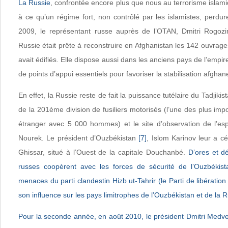
La Russie
, confrontée encore plus que nous au terrorisme islami
à ce qu’un régime fort, non contrôlé par les islamistes, perdu
2009, le représentant russe auprès de l’OTAN, Dmitri Rogozi
Russie était prête à reconstruire en Afghanistan les 142 ouvrage
avait édifiés. Elle dispose aussi dans les anciens pays de l’empir
de points d’appui essentiels pour favoriser la stabilisation afghan
En effet, la Russie reste de fait la puissance tutélaire du Tadjikis
de la 201ème division de fusiliers motorisés (l’une des plus impo
étranger avec 5 000 hommes) et le site d’observation de l’e
Nourek. Le président d’Ouzbékistan
[7]
, Islom Karinov leur a c
Ghissar, situé à l’Ouest de la capitale Douchanbé.
D’ores et dé
russes coopèrent avec les forces de sécurité de l’Ouzbékist
menaces du parti clandestin Hizb ut-Tahrir (le Parti de libératio
son influence sur les pays limitrophes de l’Ouzbékistan et de la R
Pour la seconde année, en août 2010, le président Dmitri Medv