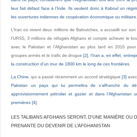
leur fait défaut face à l’Inde. Ils veulent donc à Kaboul un régi
les ouvertures indiennes de coopération économique ou militaire
L’Iran où vivent deux millions de Baloutches, a accueilli sur son
l’URSS, 3 millions de réfugiés Afghans et compte achever le bo
avec le Pakistan et l’Afghanistan au plus tard en 2015 pour st
groupes armés et le trafic de drogue
[2]
,
l’Iran a, en effet, entre
la construction d’un mur de 1800 km le long de ces frontières.
La Chine
, qui a passé récemment un accord stratégique
[3]
avec
Pakistan un pays qui lui permettra de s’affranchir du dé
approvisionnement pétrolier et gazier et dans l’Afghanistan 
premières
[4]
.
LES TALIBANS AFGHANS SERONT, D’UNE MANIÈRE OU D
PRENANTE DU DEVENIR DE L’AFGHANISTAN