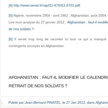
[4]
http://www.senat.fr/rap/l11-670/l11-6701.pdf
[5]
Algérie, novembre 1954 - avril 1962 ; Afghanistan, août 2004 -
Lire mon analyse du 27 janvier 2012 :
Afghanistan : faut-il modifie
de nos soldats ?
.
[6]
Il serait trop long de raconter ici tout ce qui a manqu
contingents envoyés en Afghanistan.
AFGHANISTAN : FAUT-IL MODIFIER LE CALENDR
RETRAIT DE NOS SOLDATS ?
Publié par
Jean-Bernard PINATEL
, le 27 Jan 2012, dans
Afghani