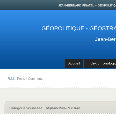
jean-bernard pinatel - géopolitiq
GÉOPOLITIQUE - GÉOSTRA
Jean-Be
Accueil
Index chronologi
|
RSS:
Posts
Comments
Catégorie visualisée :
Afghanistan-Pakistan