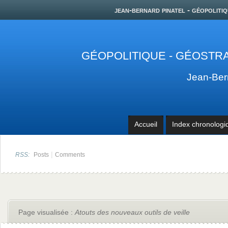
jean-bernard pinatel - géopolitiq
GÉOPOLITIQUE - GÉOSTRA
Jean-Be
Accueil
Index chronologi
|
RSS:
Posts
Comments
Page visualisée :
Atouts des nouveaux outils de veille