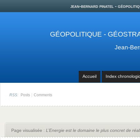
jean-bernard pinatel - géopolitiq
GÉOPOLITIQUE - GÉOSTRA
Jean-Be
Accueil
Index chronologi
|
RSS:
Posts
Comments
Page visualisée :
L’Energie est le domaine le plus concret de réa