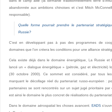
dans le camp allié (la Birmanie traditionnellement terre d’inf
abandonnée aux ambitions chinoises et c’est Mitch McConnell 
responsable).
Quelle forme pourrait prendre le partenariat stratégiq
Russie?
C’est en développant pas à pas des programmes de coopé
domaines que l’on créera les conditions pour une alliance stratég
Cela existe déjà dans le domaine énergétique, La Russie et 
lancé un « dialogue énergétique » (pétrole, gaz et électricité) 
(30 octobre 2000). Ce sommet est considéré, par tous le
marquant le décollage réel du partenariat russo-européen : pou
partenaires se sont rencontrés sur un sujet jugé prioritaire par
est ainsi le domaine le plus concret de réalisations du partenari
Dans le domaine aérospatial les choses avancent.
EADS
s’ouvr