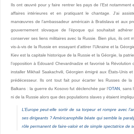
Ils ont œuvré pour y faire rentrer les pays de l’Est notamment 
affaires intérieures et en pratiquant le chantage. J’ai assi
manœuvres de l’ambassadeur américain à Bratislava et aux pre
gouvernement slovaque de l’époque qui souhaitait adhérer
conserver ses liens militaires avec la Russie. Bien plus, ils ont m
vis-à-vis de la Russie en essayant d’attirer l’Ukraine et la Géor
Kiev est la capitale historique de la Russie et la Géorgie, la patrie 
l’opposition à Edouard Chevardnadze et favorisé la Révolution
installer Mikhail Saakachvili, Géorgien émigré aux États-Unis 
prédécesseur. Ils ont tout fait pour écarter les Russes de la
Balkans : la guerre du Kosovo fut déclenchée par l’
OTAN
, sans 
ni de la Russie alors que des populations slaves y étaient impliq
L’Europe peut-elle sortir de sa torpeur et rompre avec l’
ses dirigeants ? Américanophilie béate qui semble la para
rôle permanent de faire-valoir et de simple spectatrice de s