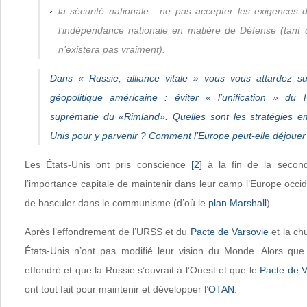
la sécurité nationale : ne pas accepter les exigences d
l’indépendance nationale en matière de Défense (tant 
n’existera pas vraiment).
Dans «
Russie, alliance vitale
» vous vous attardez su
géopolitique américaine : éviter « l’unification » du 
suprématie du «Rimland». Quelles sont les stratégies e
Unis pour y parvenir ? Comment l’Europe peut-elle déjouer
Les États-Unis ont pris conscience
[2]
à la fin de la secon
l’importance capitale de maintenir dans leur camp l’Europe occi
de basculer dans le communisme (d’où le
plan Marshall
).
Après l’effondrement de l’URSS et du
Pacte de Varsovie
et la ch
États-Unis n’ont pas modifié leur vision du Monde. Alors que
effondré et que la Russie s’ouvrait à l’Ouest et que le
Pacte de V
ont tout fait pour maintenir et développer l’
OTAN
.