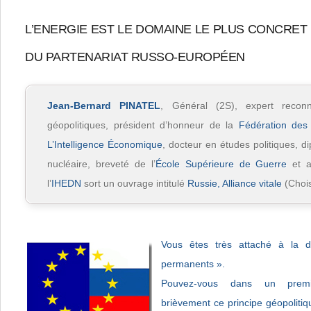
L’ENERGIE EST LE DOMAINE LE PLUS CONCRET
DU PARTENARIAT RUSSO-EUROPÉEN
Jean-Bernard PINATEL
, Général (2S), expert recon
géopolitiques, président d’honneur de la
Fédération des
L’Intelligence Économique
, docteur en études politiques, 
nucléaire, breveté de l’
École Supérieure de Guerre
et a
l’
IHEDN
sort un ouvrage intitulé
Russie, Alliance vitale
(Chois
Vous êtes très attaché à la d
permanents ».
Pouvez-vous dans un premi
brièvement ce principe géopoliti