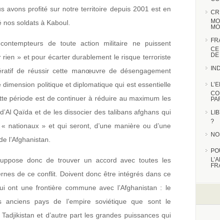
us avons profité sur notre territoire depuis 2001 est en
CR
MO
 nos soldats à Kaboul.
MO
FR
ontempteurs de toute action militaire ne puissent
CE
DE
 rien » et pour écarter durablement le risque terroriste
IN
mpératif de réussir cette manœuvre de désengagement
e dimension politique et diplomatique qui est essentielle
L’
CO
ette période est de continuer à réduire au maximum les
PA
 d’Al Qaïda et de les dissocier des talibans afghans qui
LI
?
t « nationaux » et qui seront, d’une manière ou d’une
NO
de l’Afghanistan.
PO
suppose donc de trouver un accord avec toutes les
L’
FR
ernes de ce conflit. Doivent donc être intégrés dans ce
ui ont une frontière commune avec l’Afghanistan : le
les anciens pays de l’empire soviétique que sont le
 Tadjikistan et d’autre part les grandes puissances qui