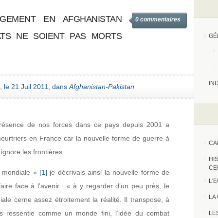
GEMENT EN AFGHANISTAN
0 commentaires
TS NE SOIENT PAS MORTS
GÉ
IN
, le 21 Juil 2011, dans
Afghanistan-Pakistan
a présence de nos forces dans ce pays depuis 2001 a
meurtriers en France car la nouvelle forme de guerre à
CA
gnore les frontières.
HI
CE
e mondiale »
[1]
je décrivais ainsi la nouvelle forme de
L'
aire face à l’avenir : « à y regarder d’un peu près, le
LA
ale cerne assez étroitement la réalité. Il transpose, à
ais ressentie comme un monde fini, l’idée du combat
LE