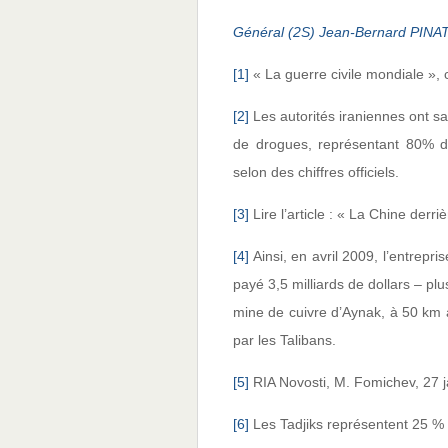
Général (2S) Jean-Bernard PINA
[1]
« La guerre civile mondiale »,
[2]
Les autorités iraniennes ont s
de drogues, représentant 80% d
selon des chiffres officiels.
[3]
Lire l’article : « La Chine derr
[4]
Ainsi, en avril 2009, l’entrepri
payé 3,5 milliards de dollars – p
mine de cuivre d’Aynak, à 50 km 
par les Talibans.
[5]
RIA Novosti, M. Fomichev, 27 j
[6]
Les Tadjiks représentent 25 % 