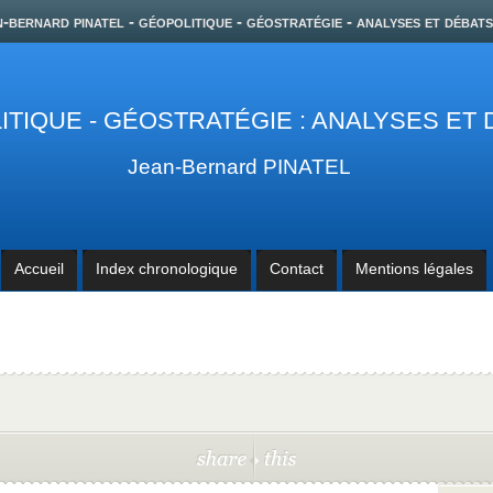
n-bernard pinatel - géopolitique - géostratégie - analyses et débats
TIQUE - GÉOSTRATÉGIE : ANALYSES ET
Jean-Bernard PINATEL
Accueil
Index chronologique
Contact
Mentions légales