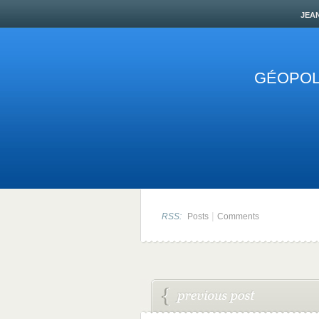
jea
GÉOPOLI
|
RSS:
Posts
Comments