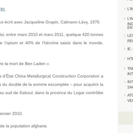
L’
TEL
L’
 co-écrit avec Jacqueline Grapin, Calmann-Lévy, 1976.
IN
EN
aisi, entre mars 2010 et mars 2011, quelque 420 tonnes
LE
RE
e l’opium et 40% de l’héroïne saisis dans le monde,
IE
HT
ière la mort de Ben Laden ».
TA
IN
se d’État China Metallurgical Construction Corporation a
IN
lus du double de la somme escomptée – pour acquérir la
SA
au sud de Kaboul, dans la province du Logar contrôlée
AT
VE
anvier 2010.
de la population afghane.