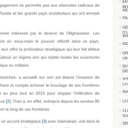
EN
ngagement ne permette pas aux islamistes radicaux de
BE
WE
 Russie et les grands pays occidentaux qui ont envoyé
FR
GÉ
D’
emier intéressé par le devenir de l’Afghanistan. Les
IR
rcent en sous-main le pouvoir effectif dans ce pays,
IN
leur offrir la profondeur stratégique qui leur fait défaut
OF
 Kaboul un régime ami qui rejette toutes les ouvertures
UR
ue ou militaire.
QU
DÉ
loutches, a accueilli sur son sol depuis l’invasion de
SY
LA
fghans et compte achever le bouclage de ses frontières
INA
n au plus tard en 2015 pour stopper l’infiltration de
ogue
[2]
, l’Iran a, en effet, entrepris depuis les années 90
LCI
m le long de ces frontières.
CL
SUR
 un accord stratégique
[3]
avec Islamabad, voit dans le
SÉ