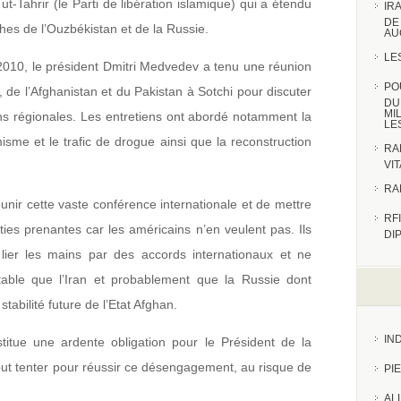
t-Tahrir (le Parti de libération islamique) qui a étendu
IR
DE
phes de l’Ouzbékistan et de la Russie.
AU
LE
010, le président Dmitri Medvedev a tenu une réunion
PO
, de l’Afghanistan et du Pakistan à Sotchi pour discuter
DU
MI
ons régionales. Les entretiens ont abordé notamment la
LE
émisme et le trafic de drogue ainsi que la reconstruction
RA
VI
RA
réunir cette vaste conférence internationale et de mettre
RFI
ties prenantes car les américains n’en veulent pas. Ils
DI
 lier les mains par des accords internationaux et ne
able que l’Iran et probablement que la Russie dont
tabilité future de l’Etat Afghan.
IN
titue une ardente obligation pour le Président de la
out tenter pour réussir ce désengagement, au risque de
PI
AL