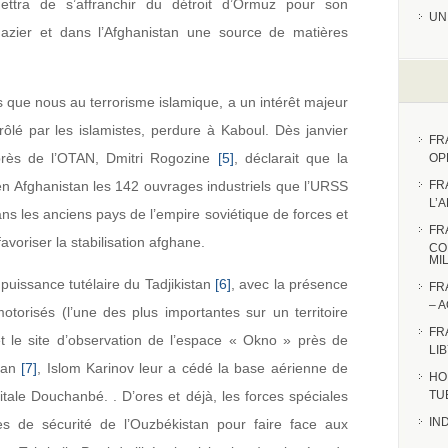
ettra de s’affranchir du détroit d’Ormuz pour son
UN
gazier et dans l’Afghanistan une source de matières
 que nous au terrorisme islamique, a un intérêt majeur
rôlé par les islamistes, perdure à Kaboul. Dès janvier
FR
près de l’OTAN, Dmitri Rogozine
[5]
, déclarait que la
OP
 en Afghanistan les 142 ouvrages industriels que l’URSS
FR
L’
dans les anciens pays de l’empire soviétique de forces et
FR
avoriser la stabilisation afghane.
CO
MI
a puissance tutélaire du Tadjikistan
[6]
, avec la présence
FR
– 
motorisés (l’une des plus importantes sur un territoire
FR
 le site d’observation de l’espace « Okno » près de
LI
stan
[7]
, Islom Karinov leur a cédé la base aérienne de
HO
pitale Douchanbé. . D’ores et déjà, les forces spéciales
TU
IN
es de sécurité de l’Ouzbékistan pour faire face aux