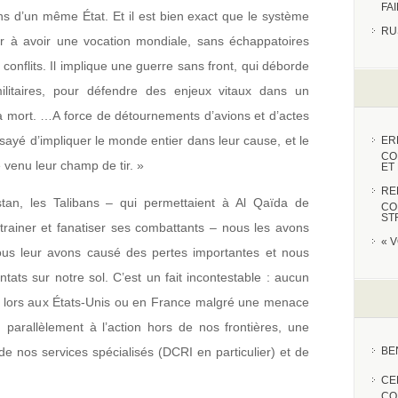
FA
yens d’un même État. Et il est bien exact que le système
RU
ier à avoir une vocation mondiale, sans échappatoires
conflits. Il implique une guerre sans front, qui déborde
militaires, pour défendre des enjeux vitaux dans un
la mort. …A force de détournements d’avions et d’actes
essayé d’impliquer le monde entier dans leur cause, et le
ER
CO
venu leur champ de tir. »
ET
RE
stan, les Talibans – qui permettaient à Al Qaïda de
CO
ST
trainer et fanatiser ses combattants – nous les avons
« 
nous leur avons causé des pertes importantes et nous
entats sur notre sol. C’est un fait incontestable : aucun
is lors aux États-Unis ou en France malgré une menace
 parallèlement à l’action hors de nos frontières, une
 de nos services spécialisés (DCRI en particulier) et de
BE
CE
CO