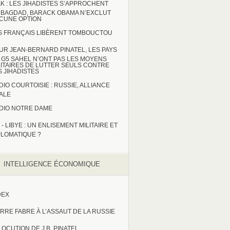
AK : LES JIHADISTES S’APPROCHENT
 BAGDAD, BARACK OBAMA N’EXCLUT
CUNE OPTION
S FRANÇAIS LIBÈRENT TOMBOUCTOU
UR JEAN-BERNARD PINATEL, LES PAYS
 G5 SAHEL N’ONT PAS LES MOYENS
LITAIRES DE LUTTER SEULS CONTRE
S JIHADISTES
DIO COURTOISIE : RUSSIE, ALLIANCE
TALE
DIO NOTRE DAME
 - LIBYE : UN ENLISEMENT MILITAIRE ET
PLOMATIQUE ?
INTELLIGENCE ÉCONOMIQUE
DEX
ERRE FABRE À L’ASSAUT DE LA RUSSIE
LOCUTION DE J.B. PINATEL