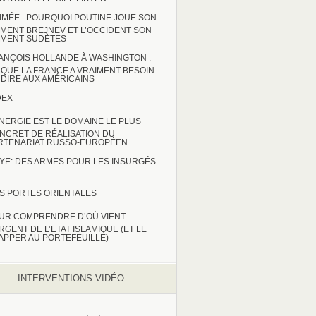
IMÉE : POURQUOI POUTINE JOUE SON
MENT BREJNEV ET L’OCCIDENT SON
MENT SUDÈTES
ANÇOIS HOLLANDE À WASHINGTON :
 QUE LA FRANCE A VRAIMENT BESOIN
 DIRE AUX AMÉRICAINS
DEX
ENERGIE EST LE DOMAINE LE PLUS
NCRET DE RÉALISATION DU
RTENARIAT RUSSO-EUROPÉEN
BYE: DES ARMES POUR LES INSURGÉS
S PORTES ORIENTALES
UR COMPRENDRE D’OÙ VIENT
ARGENT DE L’ETAT ISLAMIQUE (ET LE
APPER AU PORTEFEUILLE)
INTERVENTIONS VIDÉO