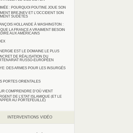
IMÉE : POURQUOI POUTINE JOUE SON
MENT BREJNEV ET L’OCCIDENT SON
MENT SUDÈTES
ANÇOIS HOLLANDE À WASHINGTON :
 QUE LA FRANCE A VRAIMENT BESOIN
 DIRE AUX AMÉRICAINS
DEX
ENERGIE EST LE DOMAINE LE PLUS
NCRET DE RÉALISATION DU
RTENARIAT RUSSO-EUROPÉEN
BYE: DES ARMES POUR LES INSURGÉS
S PORTES ORIENTALES
UR COMPRENDRE D’OÙ VIENT
ARGENT DE L’ETAT ISLAMIQUE (ET LE
APPER AU PORTEFEUILLE)
INTERVENTIONS VIDÉO