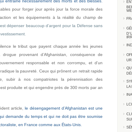
i entraine nécessairement des morts et des blessés.
EN
BE
bles pour forger jour après jour la force morale des
WE
’action et les équipements à la réalité du champ de
FR
’est dépenser beaucoup d’argent pour la Défense sans
GÉ
investissement.
D’
IR
IN
ilence le tribut que payent chaque année les jeunes
 drogue provenant d’Afghanistan, conséquence de
OF
UR
ouvernement responsable et non corrompu, et d’un
QU
dique la pauvreté. Ceux qui prônent un retrait rapide
DÉ
re, subir à nos compatriotes la pérennisation des
SY
LA
est produite et qui engendre près de 300 morts par an
INA
LCI
dent article,
le désengagement d’Afghanistan est une
CL
ui demande du temps et qui ne doit pas être soumise
SUR
toraliste, en France comme aux États-Unis.
SÉ