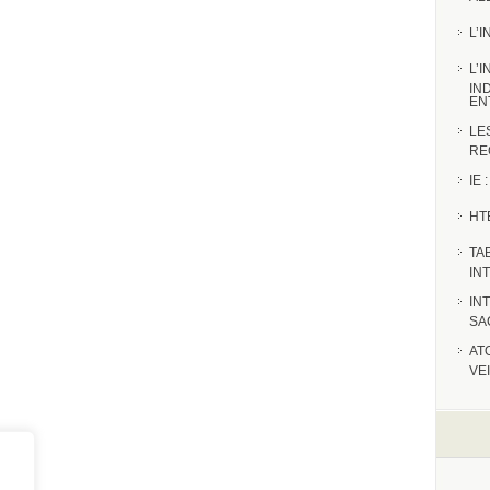
L’
L’
IN
EN
LE
RE
IE
HT
TA
IN
IN
SA
AT
VE