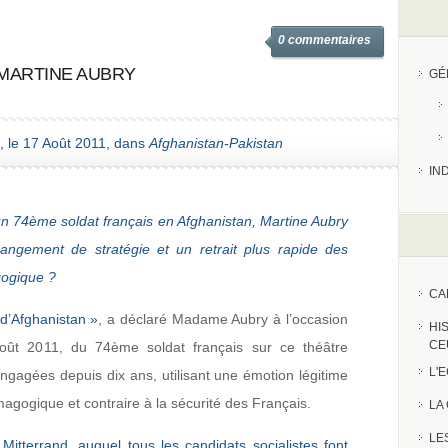
0 commentaires
 MARTINE AUBRY
GÉ
, le 17 Août 2011, dans
Afghanistan-Pakistan
IN
n 74ème soldat français en Afghanistan, Martine Aubry
changement de stratégie et un retrait plus rapide des
gogique ?
CA
e d’Afghanistan »
, a déclaré Madame Aubry à l’occasion
HI
CE
oût 2011, du 74ème soldat français sur ce théâtre
L'
ngagées depuis dix ans, utilisant une émotion légitime
agogique et contraire à la sécurité des Français.
LA
LE
 Mitterrand, auquel tous les candidats socialistes font