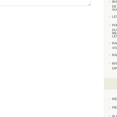
IR
DE
AU
LE
PO
DU
MI
LE
RA
VI
RA
RFI
DI
IN
PI
AL