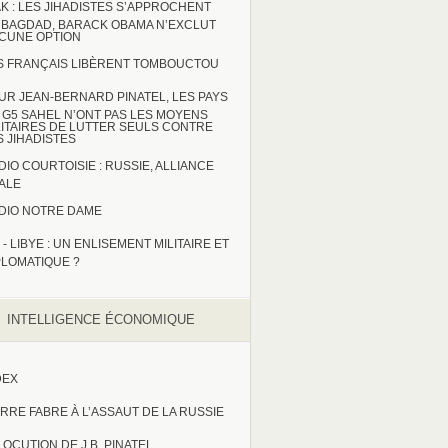
AK : LES JIHADISTES S’APPROCHENT
 BAGDAD, BARACK OBAMA N’EXCLUT
CUNE OPTION
S FRANÇAIS LIBÈRENT TOMBOUCTOU
UR JEAN-BERNARD PINATEL, LES PAYS
 G5 SAHEL N’ONT PAS LES MOYENS
LITAIRES DE LUTTER SEULS CONTRE
S JIHADISTES
DIO COURTOISIE : RUSSIE, ALLIANCE
TALE
DIO NOTRE DAME
 - LIBYE : UN ENLISEMENT MILITAIRE ET
PLOMATIQUE ?
INTELLIGENCE ÉCONOMIQUE
DEX
ERRE FABRE À L’ASSAUT DE LA RUSSIE
LOCUTION DE J.B. PINATEL