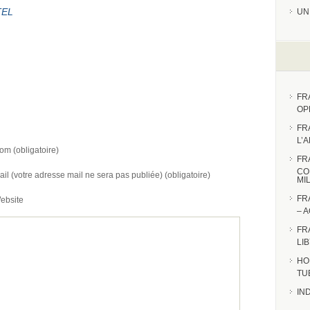
TEL
UN
FR
OP
FR
L’
om (obligatoire)
FR
CO
ail (votre adresse mail ne sera pas publiée) (obligatoire)
MI
FR
ebsite
– 
FR
LI
HO
TU
IN