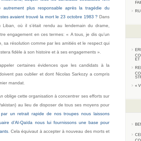
FA
de autrement plus responsable après la tragédie du
RU
stes avaient trouvé la mort le 23 octobre 1983 ?
Dans
u Liban, où il s’était rendu au lendemain du drame,
notre engagement en ces termes: « A tous, je dis qu’un
, sa résolution comme par les amitiés et le respect qui
ER
estera fidèle à son histoire et à ses engagements ».
CO
ET
appeler certaines évidences que les candidats à la
RE
CO
oivent pas oublier et dont Nicolas Sarkozy a compris
ST
emier mandat.
« 
 oblige cette organisation à concentrer ses efforts sur
 Pakistan) au lieu de disposer de tous ses moyens pour
 par un retrait rapide de nos troupes nous laissons
tuaire d’Al-Qaïda nous lui fournissons une base pour
BE
ants.
Cela équivaut à accepter à nouveau des morts et
CE
CO