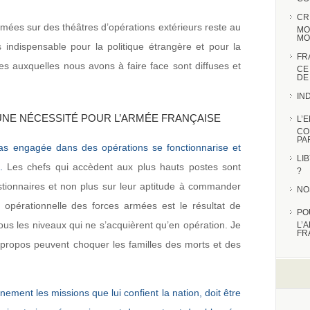
CR
armées sur des théâtres d’opérations extérieurs reste au
MO
MO
s indispensable pour la politique étrangère et pour la
FR
es auxquelles nous avons à faire face sont diffuses et
CE
DE
IN
UNE NÉCESSITÉ POUR L’ARMÉE FRANÇAISE
L’
CO
PA
as engagée dans des opérations se fonctionnarise et
LI
.
Les chefs qui accèdent aux plus hauts postes sont
?
estionnaires et non plus sur leur aptitude à commander
NO
 opérationnelle des forces armées est le résultat de
PO
tous les niveaux qui ne s’acquièrent qu’en opération. Je
L’
FR
 propos peuvent choquer les familles des morts et des
ement les missions que lui confient la nation, doit être