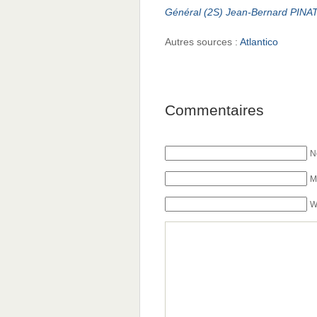
Général (2S) Jean-Bernard PINA
Autres sources :
Atlantico
Commentaires
N
M
W