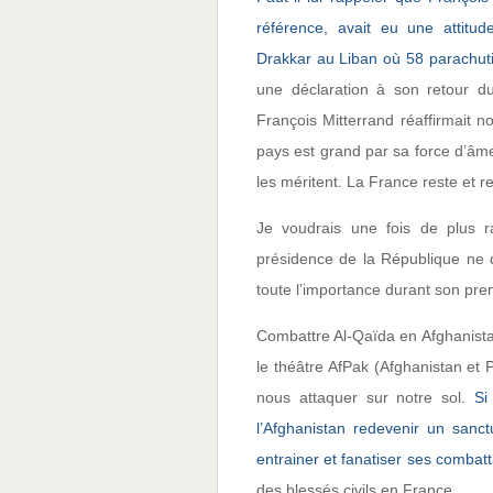
référence, avait eu une attitu
Drakkar au Liban où 58 parachuti
une déclaration à son retour d
François Mitterrand réaffirmait 
pays est grand par sa force d’âme
les méritent. La France reste et r
Je voudrais une fois de plus r
présidence de la République ne d
toute l’importance durant son pr
Combattre Al-Qaïda en Afghanistan
le théâtre AfPak (Afghanistan et
nous attaquer sur notre sol.
Si
l’Afghanistan redevenir un sanc
entrainer et fanatiser ses combatt
des blessés civils en France.