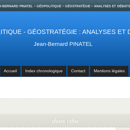
n-bernard pinatel - géopolitique - géostratégie - analyses et débats
TIQUE - GÉOSTRATÉGIE : ANALYSES ET
Jean-Bernard PINATEL
Accueil
Index chronologique
Contact
Mentions légales