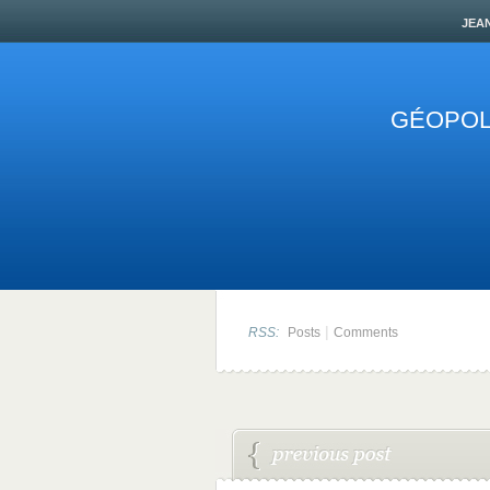
jea
GÉOPOLI
|
RSS:
Posts
Comments