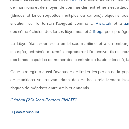
de munitions et de moyen de commandement et ne s’est attaqu
(blindés et lance-roquettes multiples ou canons), objectifs très 
situation sur le terrain l’exigeait comme à
Misratah
et à
Zi
deuxième échelon des forces libyennes, et à
Brega
pour protéger 
La Libye étant soumise à un blocus maritime et à un embargo 
insurgés, entrainés et armés, reprendront l’offensive, ils ne tro
des forces capables de mener des combats de haute intensité, fa
Cette stratégie a aussi l’avantage de limiter les pertes de la popu
de munitions se trouvant dans des endroits relativement isol
risques de méprises entre amis et ennemis.
Général (2S) Jean-Bernard PINATEL
[1]
www.nato.int