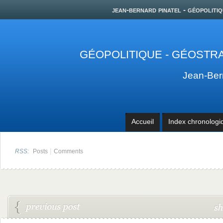
jean-bernard pinatel - géopolitiq
GÉOPOLITIQUE - GÉOSTRA
Jean-Be
Accueil
Index chronologi
|
RSS:
Posts
Comments