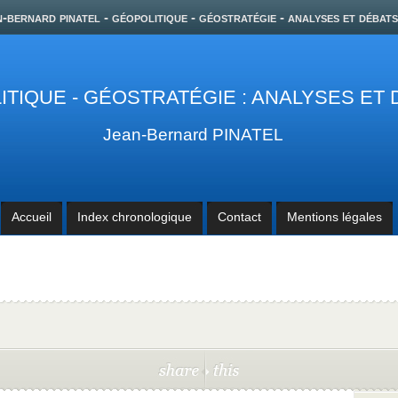
n-bernard pinatel - géopolitique - géostratégie - analyses et débats
TIQUE - GÉOSTRATÉGIE : ANALYSES ET
Jean-Bernard PINATEL
Accueil
Index chronologique
Contact
Mentions légales