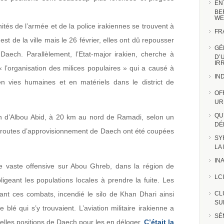
EN
BE
WE
nités de l’armée et de la police irakiennes se trouvent à
FR
est de la ville mais le 26 février, elles ont dû repousser
GÉ
Daech. Parallèlement, l’Etat-major irakien, cherche à
D’
IR
 l’organisation des milices populaires » qui a causé à
IN
n vies humaines et en matériels dans le district de
OF
UR
QU
on d’Albou Abid, à 20 km au nord de Ramadi, selon un
DÉ
les routes d’approvisionnement de Daech ont été coupées
SY
LA
INA
e vaste offensive sur Abou Ghreb, dans la région de
LCI
igeant les populations locales à prendre la fuite. Les
nt ces combats, incendié le silo de Khan Dhari ainsi
CL
SUR
blé qui s’y trouvaient. L’aviation militaire irakienne a
SÉ
velles positions de Daech pour les en déloger.
C’était la