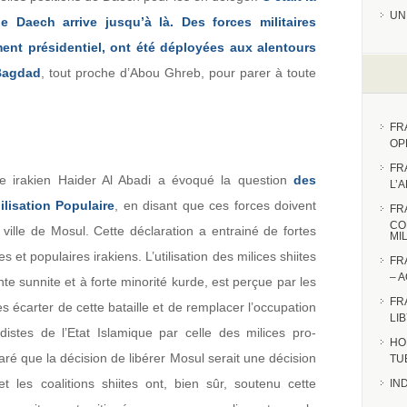
UN
 Daech arrive jusqu’à là. Des forces militaires
ent présidentiel, ont été déployées aux alentours
 Bagdad
, tout proche d’Abou Ghreb, pour parer à toute
FR
OP
FR
tre irakien Haider Al Abadi a évoqué la question
des
L’
lisation Populaire
, en disant que ces forces doivent
FR
CO
a ville de Mosul. Cette déclaration a entrainé de fortes
MI
s et populaires irakiens. L’utilisation des milices shiites
FR
– 
nte sunnite et à forte minorité kurde, est perçue par les
FR
 écarter de cette bataille et de remplacer l’occupation
LI
adistes de l’Etat Islamique par celle des milices pro-
HO
aré que la décision de libérer Mosul serait une décision
TU
t les coalitions shiites ont, bien sûr, soutenu cette
IN