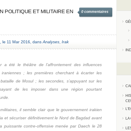
N POLITIQUE ET MILITAIRE EN
0 commentaires
GÉ
, le 11 Mar 2016, dans
Analyses
,
Irak
IN
r a été le théâtre de l’affrontement des influences
 iraniennes ; les premières cherchant à écarter les
e bataille de Mosul ; les secondes, s’appuyant sur les
CA
 essayant de les imposer dans une région pourtant
HI
urde.
CE
L'
militaires, il semble clair que le gouvernement irakien
uja et sécuriser définitivement le Nord de Bagdad avant
LA
la puissante contre-offensive menée par Daech le 28
LE