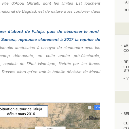
FA
 ville d’Abou Ghraib, dont les limites Est touchent
RU
rnational de Bagdad, est de nature à les conforter dans
rer d’abord de Faluja, puis de sécuriser le nord-
Samara, repousse clairement à 2017 la reprise de
ER
iplomatie américaine à essayer de s’entendre avec les
CO
ET
amp démocrate, en cette année pré-électorale,
RE
, capitale de l’Etat islamique, libérée par les forces
CO
ST
Russes alors qu’en Irak la bataille décisive de Mosul
« 
BE
CE
CO