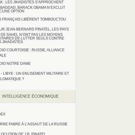
AK : LES JIHADISTES S’APPROCHENT
 BAGDAD, BARACK OBAMA N’EXCLUT
CUNE OPTION
S FRANÇAIS LIBÈRENT TOMBOUCTOU
UR JEAN-BERNARD PINATEL, LES PAYS
 G5 SAHEL N’ONT PAS LES MOYENS
LITAIRES DE LUTTER SEULS CONTRE
S JIHADISTES
DIO COURTOISIE : RUSSIE, ALLIANCE
TALE
DIO NOTRE DAME
 - LIBYE : UN ENLISEMENT MILITAIRE ET
PLOMATIQUE ?
INTELLIGENCE ÉCONOMIQUE
DEX
ERRE FABRE À L’ASSAUT DE LA RUSSIE
LOCUTION DE J.B. PINATEL