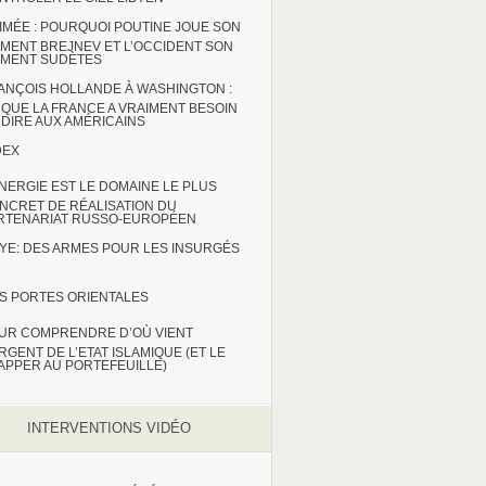
IMÉE : POURQUOI POUTINE JOUE SON
MENT BREJNEV ET L’OCCIDENT SON
MENT SUDÈTES
ANÇOIS HOLLANDE À WASHINGTON :
 QUE LA FRANCE A VRAIMENT BESOIN
 DIRE AUX AMÉRICAINS
DEX
ENERGIE EST LE DOMAINE LE PLUS
NCRET DE RÉALISATION DU
RTENARIAT RUSSO-EUROPÉEN
BYE: DES ARMES POUR LES INSURGÉS
S PORTES ORIENTALES
UR COMPRENDRE D’OÙ VIENT
ARGENT DE L’ETAT ISLAMIQUE (ET LE
APPER AU PORTEFEUILLE)
INTERVENTIONS VIDÉO