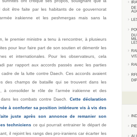
s sunnites ont critiqué ses propos, soulignant que la
IR
DE
l doit être faite par les habitants de ce gouvernorat
AU
’armée irakienne et les peshmergas mais sans la
LE
PO
DU
n, le premier ministre a tenu à rencontrer, à plusieurs
MI
LE
iites pour leur faire part de son soutien et démentir les
RA
es et internationales. Pour les observateurs, cela
VI
badi par rapport aux accords passés avec les parties
RA
le cadre de la lutte contre Daech. Ces accords avaient
RFI
DI
ites des champs de bataille qui se trouvent dans les
e, à consolider le rôle de l’armée irakienne et des
s dans les combats contre Daech.
Cette déclaration
née à conforter sa position intérieure vis à vis des
é faite juste après son annonce de remanier son
IN
es techniciens
ce qui pourrait entrainer le départ de
PI
sant, il rejoint les rangs des pro-iraniens car écarter les
AL