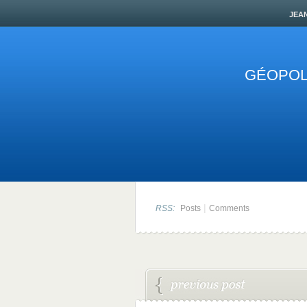
jea
GÉOPOLI
|
RSS:
Posts
Comments