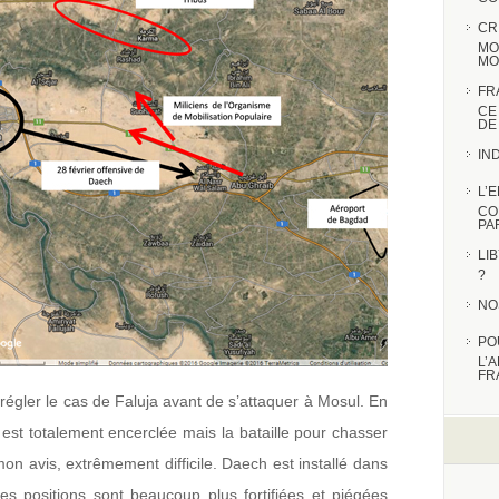
CR
MO
MO
FR
CE
DE
IN
L’
CO
PA
LI
?
NO
PO
L’
FR
 régler le cas de Faluja avant de s’attaquer à Mosul. En
est totalement encerclée mais la bataille pour chasser
 mon avis, extrêmement difficile. Daech est installé dans
ses positions sont beaucoup plus fortifiées et piégées