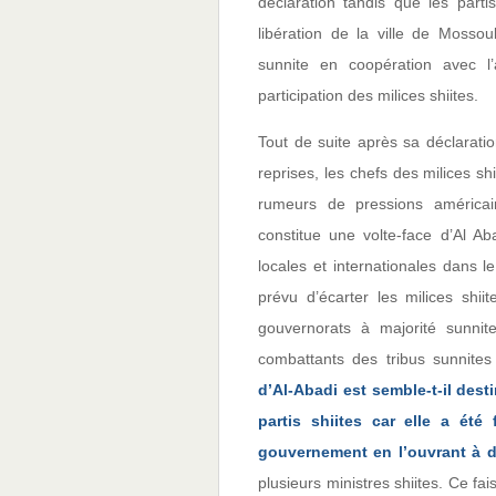
déclaration tandis que les parti
libération de la ville de Mossou
sunnite en coopération avec l
participation des milices shiites.
Tout de suite après sa déclaratio
reprises, les chefs des milices sh
rumeurs de pressions américain
constitue une volte-face d’Al A
locales et internationales dans 
prévu d’écarter les milices shi
gouvernorats à majorité sunnit
combattants des tribus sunnite
d’Al-Abadi est semble-t-il desti
partis shiites car elle a ét
gouvernement en l’ouvrant à d
plusieurs ministres shiites. Ce fai