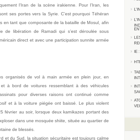
tiquement l’Iran de la scène irakienne. Pour l’Iran, les
L’
e sont ses portes vers la Syrie. C’est pourquoi Téhéran
L’
tes en tant que composante de la bataille de Mosul, afin
IN
EN
ille de libération de Ramadi qui s’est déroulée sous
LE
ricain direct et avec une participation sunnite armée
RE
IE
HT
TA
es organisés de vol à main armée en plein jour, en
IN
rs et à bord de voitures ressemblant à des véhicules
IN
SA
ssassinats pour diverses raisons ont continué comme
AT
losif et à la voiture piégée ont baissé. Le plus violent
VE
e 25 février au soir, lorsque deux kamikazes portant des
 exploser dans une mosquée shiite, située au quartier de
ntaine de blessés.
et du Sud, la situation sécuritaire est toujours calme