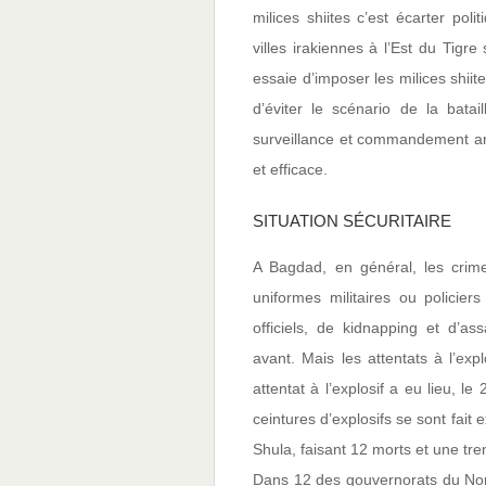
milices shiites c’est écarter poli
villes irakiennes à l’Est du Tigr
essaie d’imposer les milices shii
d’éviter le scénario de la bata
surveillance et commandement amé
et efficace.
SITUATION SÉCURITAIRE
A Bagdad, en général, les crim
uniformes militaires ou policie
officiels, de kidnapping et d’a
avant. Mais les attentats à l’exp
attentat à l’explosif a eu lieu, l
ceintures d’explosifs se sont fait
Shula, faisant 12 morts et une tre
Dans 12 des gouvernorats du Nord 