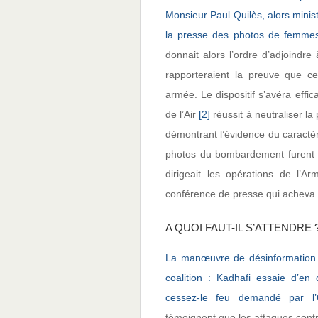
Monsieur Paul Quilès, alors minis
la presse des photos de femmes
donnait alors l’ordre d’adjoindr
rapporteraient la preuve que ce
armée. Le dispositif s’avéra effi
de l’Air
[2]
réussit à neutraliser la
démontrant l’évidence du caractèr
photos du bombardement furent dis
dirigeait les opérations de l’A
conférence de presse qui acheva d
A QUOI FAUT-IL S’ATTENDRE 
La manœuvre de désinformation 
coalition : Kadhafi essaie d’en 
cessez-le feu demandé par l
témoignent que les attaques contre