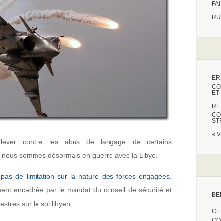
FA
RU
ER
CO
ET
RE
CO
ST
« 
élever contre les abus de langage de certains
: nous sommes désormais en guerre avec la Libye.
 pas de limitation sur la nature des forces engagées.
rement encadrée par le mandat du conseil de sécurité et
BE
stres sur le sol libyen.
CE
CO