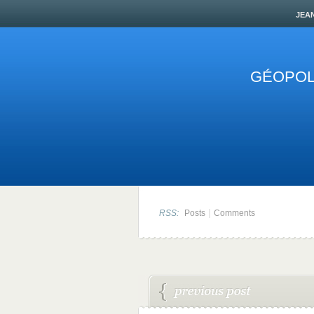
jea
GÉOPOLI
|
RSS:
Posts
Comments