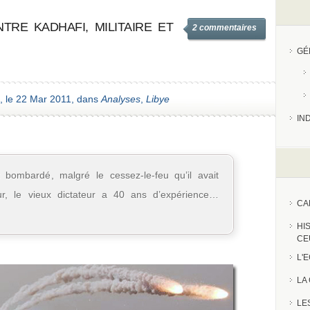
TRE KADHAFI, MILITAIRE ET
2 commentaires
GÉ
, le 22 Mar 2011, dans
Analyses
,
Libye
IN
bombardé, malgré le cessez-le-feu qu’il avait
r, le vieux dictateur a 40 ans d’expérience…
CA
HI
CE
L'
LA
LE