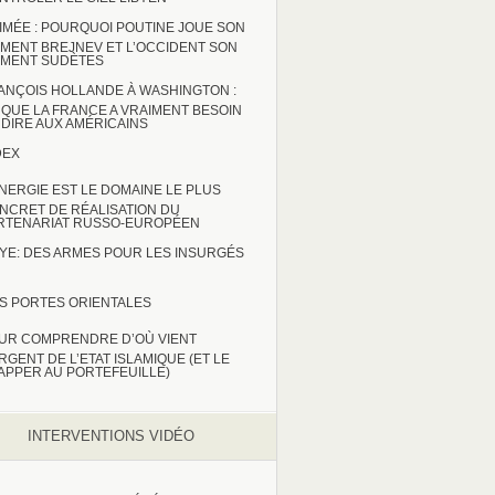
IMÉE : POURQUOI POUTINE JOUE SON
MENT BREJNEV ET L’OCCIDENT SON
MENT SUDÈTES
ANÇOIS HOLLANDE À WASHINGTON :
 QUE LA FRANCE A VRAIMENT BESOIN
 DIRE AUX AMÉRICAINS
DEX
ENERGIE EST LE DOMAINE LE PLUS
NCRET DE RÉALISATION DU
RTENARIAT RUSSO-EUROPÉEN
BYE: DES ARMES POUR LES INSURGÉS
S PORTES ORIENTALES
UR COMPRENDRE D’OÙ VIENT
ARGENT DE L’ETAT ISLAMIQUE (ET LE
APPER AU PORTEFEUILLE)
INTERVENTIONS VIDÉO