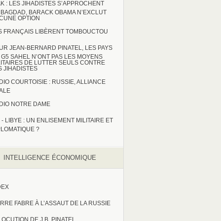
AK : LES JIHADISTES S’APPROCHENT
 BAGDAD, BARACK OBAMA N’EXCLUT
CUNE OPTION
S FRANÇAIS LIBÈRENT TOMBOUCTOU
UR JEAN-BERNARD PINATEL, LES PAYS
 G5 SAHEL N’ONT PAS LES MOYENS
LITAIRES DE LUTTER SEULS CONTRE
S JIHADISTES
DIO COURTOISIE : RUSSIE, ALLIANCE
TALE
DIO NOTRE DAME
 - LIBYE : UN ENLISEMENT MILITAIRE ET
PLOMATIQUE ?
INTELLIGENCE ÉCONOMIQUE
DEX
ERRE FABRE À L’ASSAUT DE LA RUSSIE
LOCUTION DE J.B. PINATEL