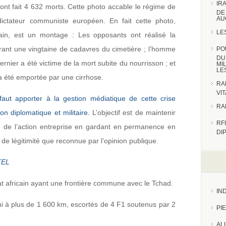
IR
t fait 4 632 morts. Cette photo accable le régime de
DE
AU
dictateur communiste européen. En fait cette photo,
LE
cain, est un montage : Les opposants ont réalisé la
ant une vingtaine de cadavres du cimetière ; l’homme
PO
DU
dernier a été victime de la mort subite du nourrisson ; et
MI
LE
a été emportée par une cirrhose.
RA
VI
aut apporter à la gestion médiatique de cette crise
RA
on diplomatique et militaire.
L’objectif est de maintenir
RFI
ité de l’action entreprise en gardant en permanence en
DI
de légitimité que reconnue par l’opinion publique.
TEL
at africain ayant une frontière commune avec le Tchad.
IN
i à plus de 1 600 km, escortés de 4 F1 soutenus par 2
PI
AL