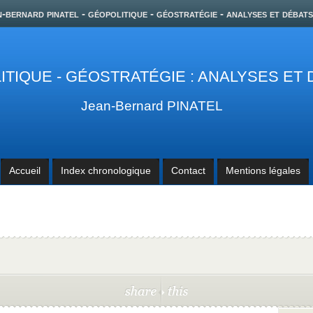
n-bernard pinatel - géopolitique - géostratégie - analyses et débats
TIQUE - GÉOSTRATÉGIE : ANALYSES ET
Jean-Bernard PINATEL
Accueil
Index chronologique
Contact
Mentions légales