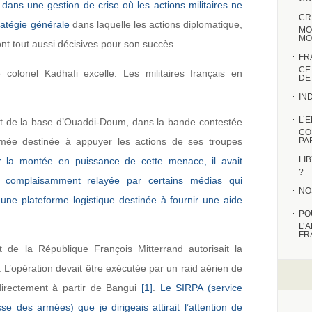
ns une gestion de crise où les actions militaires ne
CR
atégie générale
dans laquelle les actions diplomatique,
MO
MO
nt tout aussi décisives pour son succès.
FR
CE
colonel Kadhafi excelle. Les militaires français en
DE
IN
L’
fait de la base d’Ouaddi-Doum, dans la bande contestée
CO
mée destinée à appuyer les actions de ses troupes
PA
LI
r la montée en puissance de cette menace, il avait
?
 complaisamment relayée par certains médias qui
NO
e plateforme logistique destinée à fournir une aide
PO
L’
FR
t de la République François Mitterrand autorisait la
. L’opération devait être exécutée par un raid aérien de
directement à partir de Bangui
[1]
.
Le SIRPA (service
sse des armées) que je dirigeais attirait l’attention de