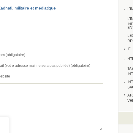
adhafi, militaire et médiatique
L’
L’
IN
EN
LE
RE
IE
om (obligatoire)
HT
ail (votre adresse mail ne sera pas publiée) (obligatoire)
TA
IN
ebsite
IN
SA
AT
VE