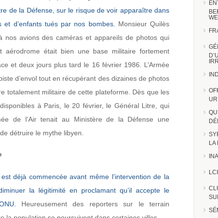
EN
tre de la Défense, sur le risque de voir apparaître dans
BE
WE
 et d’enfants tués par nos bombes.
Monsieur Quilès
FR
e à nos avions des caméras et appareils de photos qui
GÉ
t aérodrome était bien une base militaire fortement
D’
IR
cace et deux jours plus tard le 16 février 1986. L’Armée
IN
 piste d’envol tout en récupérant des dizaines de photos
OF
e totalement militaire de cette plateforme. Dès que les
UR
ponibles à Paris, le 20 février, le Général Litre, qui
QU
rmée de l’Air tenait au Ministère de la Défense une
DÉ
e détruire le mythe libyen.
SY
LA
?
INA
LCI
est déjà commencée avant même l’intervention de la
CL
diminuer la légitimité en proclamant qu’il accepte le
SUR
’ONU.
Heureusement des reporters sur le terrain
SÉ
 la population se poursuivent dans certaines villes.