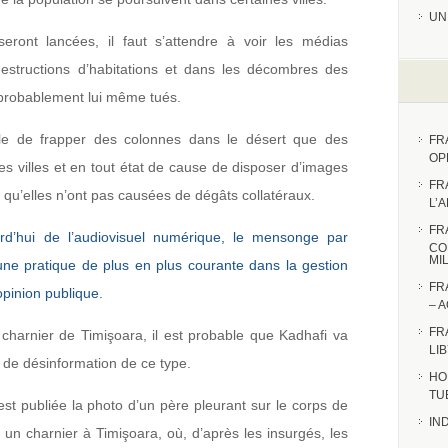
UN
eront lancées, il faut s’attendre à voir les médias
estructions d’habitations et dans les décombres des
 probablement lui même tués.
able de frapper des colonnes dans le désert que des
FR
OP
les villes et en tout état de cause de disposer d’images
FR
qu’elles n’ont pas causées de dégâts collatéraux.
L’
FR
ourd’hui de l’audiovisuel numérique, le mensonge par
CO
MI
une pratique de plus en plus courante dans la gestion
FR
opinion publique.
– 
FR
charnier de Timişoara, il est probable que Kadhafi va
LI
 de désinformation de ce type.
HO
TU
st publiée la photo d’un père pleurant sur le corps de
IN
n charnier à Timişoara, où, d’après les insurgés, les