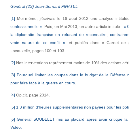
Général (2S) Jean-Bernard PINATEL
[1]
Moi-même, j’écrivais le 16 aout 2012 une analyse intitulé
confessionnelle »
. Puis, en Mai 2013, un autre article intitulé :
« C
la diplomatie française en refusant de reconnaitre, contraire
vraie nature de ce conflit »
, et publiés dans « Carnet de 
Lavauzelle, pages 100 et 103.
[2]
Nos interventions représentent moins de 10% des actions aér
[3]
Pourquoi limiter les coupes dans le budget de la Défense n
pour faire face à la guerre en cours.
[4]
Op.cit. page 2014.
[5]
1,3 million d’heures supplémentaires non payées pour les polic
[6]
Général SOUBELET mis au placard après avoir critiqué la p
Vidéo.