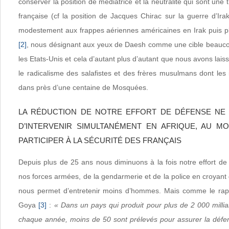
conserver la position de médiatrice et la neutralité qui sont une t
française (cf la position de Jacques Chirac sur la guerre d’Ira
modestement aux frappes aériennes américaines en Irak puis p
[2]
, nous désignant aux yeux de Daesh comme une cible beauco
les Etats-Unis et cela d’autant plus d’autant que nous avons lais
le radicalisme des salafistes et des frères musulmans dont les i
dans près d’une centaine de Mosquées.
LA RÉDUCTION DE NOTRE EFFORT DE DÉFENSE NE
D’INTERVENIR SIMULTANÉMENT EN AFRIQUE, AU M
PARTICIPER À LA SÉCURITÉ DES FRANÇAIS
Depuis plus de 25 ans nous diminuons à la fois notre effort de 
nos forces armées, de la gendarmerie et de la police en croyant
nous permet d’entretenir moins d’hommes. Mais comme le rappe
Goya
[3]
:
« Dans un pays qui produit pour plus de 2 000 millia
chaque année, moins de 50 sont prélevés pour assurer la défe