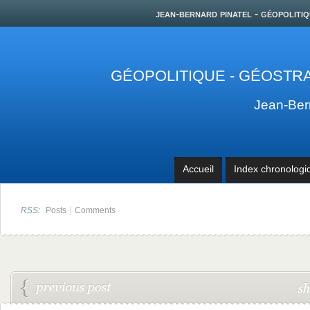
jean-bernard pinatel - géopolitiq
GÉOPOLITIQUE - GÉOSTRA
Jean-Be
Accueil
Index chronologi
|
RSS:
Posts
Comments