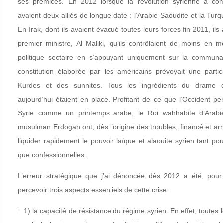
ses prémices. En 2012 lorsque la révolution syrienne a co
avaient deux alliés de longue date : l’Arabie Saoudite et la Tu
En Irak, dont ils avaient évacué toutes leurs forces fin 2011, il
premier ministre, Al Maliki, qu’ils contrôlaient de moins en 
politique sectaire en s’appuyant uniquement sur la communau
constitution élaborée par les américains prévoyait une parti
Kurdes et des sunnites. Tous les ingrédients du drame 
aujourd’hui étaient en place. Profitant de ce que l’Occident per
Syrie comme un printemps arabe, le Roi wahhabite d’Arabie
musulman Erdogan ont, dès l’origine des troubles, financé et ar
liquider rapidement le pouvoir laïque et alaouite syrien tant pou
que confessionnelles.
L’erreur stratégique que j’ai dénoncée dès 2012 a été, pou
percevoir trois aspects essentiels de cette crise :
1) la capacité de résistance du régime syrien. En effet, toutes l