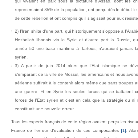
qui vivaient en paix sous la dictature d’Assad, dont les chr
représentaient 35% de la population, ont perçu dès le début le
de cette rébellion et ont compris qu’il s’agissait pour eux résist
2) l’Iran shiite d’une part, qui historiquement s’oppose à l’Arabi
Hezbollah libanais via la Syrie et d’autre part la Russie, q
année 50 une base maritime à Tartous, n’auraient jamais la
syrien.
3) A partir de juin 2014 alors que l’Etat islamique se dév
s’emparant de la ville de Mossul, les américains et nous avons
aérienne suffirait à le contenir alors même que sans troupes 
une guerre. Et en Syrie les seules forces qui se battaient c
forces de l’État syrien et c’est en cela que la stratégie du ni
constituait une nouvelle erreur.
Tous les experts français de cette région avaient perçu les risque
France de l’erreur d’évaluation de ces composantes
[1]
. Alo