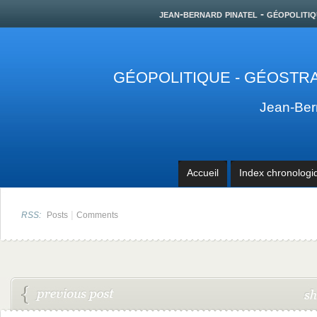
jean-bernard pinatel - géopolitiq
GÉOPOLITIQUE - GÉOSTRA
Jean-Be
Accueil
Index chronologi
|
RSS:
Posts
Comments