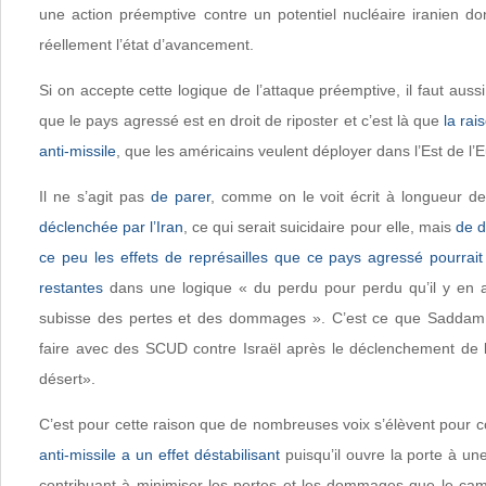
une action préemptive contre un potentiel nucléaire iranien d
réellement l’état d’avancement.
Si on accepte cette logique de l’attaque préemptive, il faut auss
que le pays agressé est en droit de riposter et c’est là que
la rai
anti-missile
, que les américains veulent déployer dans l’Est de l’
Il ne s’agit pas
de parer
, comme on le voit écrit à longueur d
déclenchée par l’Iran
, ce qui serait suicidaire pour elle, mais
de d
ce peu les effets de représailles que ce pays agressé pourrait
restantes
dans une logique « du perdu pour perdu qu’il y en a
subisse des pertes et des dommages ». C’est ce que Saddam 
faire avec des SCUD contre Israël après le déclenchement de 
désert».
C’est pour cette raison que de nombreuses voix s’élèvent pour 
anti-missile a un effet déstabilisant
puisqu’il ouvre la porte à u
contribuant à minimiser les pertes et les dommages que le cam