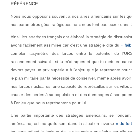
RÉFÉRENCE
Nous nous opposons souvent à nos alliés américains sur les que
nos paramètres géostratégiques ne « nous font pas boxer dans 
Ainsi, les stratèges français ont élaboré la stratégie de dissuasi
avons facilement assimilée car c’est une stratégie dite du
« faib
combler l’asymétrie des forces entre le potentiel de l’UR
raisonnement suivant : si tu m’attaques et que tu mets en cause
devras payer un prix supérieur à l’enjeu que je représente pour t
le plan militaire par la nécessité de conserver, même après avoir
nos forces nucléaires, une capacité de représailles sur les villes
causer des pertes à sa population et des dommages à son potenti
à l’enjeu que nous représentons pour lui.
Une partie importante des stratèges américains, se fondant
américaine, estime qu’ils sont dans la situation inverse
« du fort
toujours refusé la logique de la dissuasion nucléaire car elle re