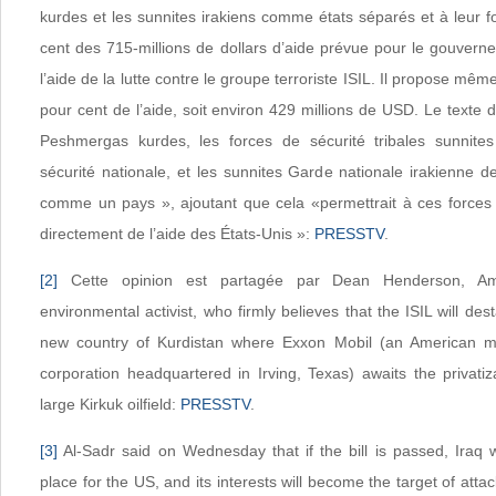
kurdes et les sunnites irakiens comme états séparés et à leur 
cent des 715-millions de dollars d’aide prévue pour le gouverne
l’aide de la lutte contre le groupe terroriste ISIL. Il propose même
pour cent de l’aide, soit environ 429 millions de USD. Le texte d
Peshmergas kurdes, les forces de sécurité tribales sunnit
sécurité nationale, et les sunnites Garde nationale irakienne d
comme un pays », ajoutant que cela «permettrait à ces forces 
directement de l’aide des États-Unis »:
PRESSTV
.
[2]
Cette opinion est partagée par Dean Henderson, Am
environmental activist, who firmly believes that the ISIL will dest
new country of Kurdistan where Exxon Mobil (an American mul
corporation headquartered in Irving, Texas) awaits the privatiza
large Kirkuk oilfield:
PRESSTV
.
[3]
Al-Sadr said on Wednesday that if the bill is passed, Iraq w
place for the US, and its interests will become the target of attac