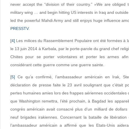
never accept the “division of their country.” »We are obliged t
military wing … and begin hitting US interests in Iraq and outside
led the powerful Mahdi Army and still enjoys huge influence am
PRESSTV
.
[4]
Les milices du Rassemblement Populaire ont été formées à la 
le 13 juin 2014 à Karbala, par le porte-parole du grand chef religie
Chiites pour se porter volontaires et porter les armes af
considérant cette guerre comme une guerre sainte.
[5]
Ce qu’a confirmé, l’ambassadeur américain en Irak, St
déclaration de presse faite le 23 avril soulignant que c’était po
pertes humaines amies lors des frappes aériennes occidentales c
que Washington remettra, l’été prochain, à Bagdad les apparei
congrès américain avait consacré plus d’un milliard de dollar
neuf brigades irakiennes. Concernant la bataille de libération
l’ambassadeur américain a affirmé que les Etats-Unis aidera