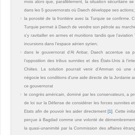
mois alors que, parallèlement, la situation sécuritaire 
dans les 5 gouvernorats où Daech développe ses actions;
la porosité de la frontière avec la Turquie se confirme. C
Turquie permet à Daech de vendre son pétrole au marché
s’y ravitailler en armes et munitions tandis que l’aviatio
incursions dans l’espace aérien syrien;
dans le gouvernorat d’Al Anbar, Daech accentue sa pr
l’opposition des tribus sunnites et des États-Unis à l’int
Chiites. La solution pourrait venir d’Amman où une d
négocie les conditions d’une aide directe de la Jordanie a
ce gouvernorat
le congrès américain, dominé par les conservateurs, a pr
de loi sur la Défense de considérer les forces sunnites
Etats afin de pouvoir les aider directement
[1]
. Cette init
perçue à Bagdad comme une volonté de démembrement 
la quasi-unanimité par la Commission des affaires étra