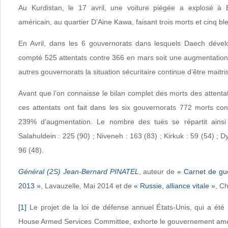
Au Kurdistan, le 17 avril, une voiture piégée a explosé à E
américain, au quartier D’Aine Kawa, faisant trois morts et cinq bl
En Avril, dans les 6 gouvernorats dans lesquels Daech dével
compté 525 attentats contre 366 en mars soit une augmentatio
autres gouvernorats la situation sécuritaire continue d’être maitri
Avant que l’on connaisse le bilan complet des morts des attenta
ces attentats ont fait dans les six gouvernorats 772 morts co
239% d’augmentation. Le nombre des tués se répartit ainsi
Salahuldein : 225 (90) ; Niveneh : 163 (83) ; Kirkuk : 59 (54) ; D
96 (48).
Général (2S) Jean-Bernard PINATEL
, auteur de
« Carnet de gue
2013 »
, Lavauzelle, Mai 2014 et de
« Russie, alliance vitale »
, Ch
[1]
Le projet de la loi de défense annuel États-Unis, qui a été p
House Armed Services Committee, exhorte le gouvernement amér