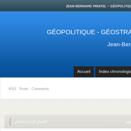
jean-bernard pinatel - géopolitiq
GÉOPOLITIQUE - GÉOSTRA
Jean-Be
Accueil
Index chronologi
|
RSS:
Posts
Comments