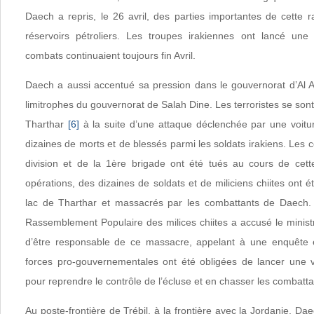
Daech a repris, le 26 avril, des parties importantes de cette ra
réservoirs pétroliers. Les troupes irakiennes ont lancé une 
combats continuaient toujours fin Avril.
Daech a aussi accentué sa pression dans le gouvernorat d’Al 
limitrophes du gouvernorat de Salah Dine. Les terroristes se son
Tharthar
[6]
à la suite d’une attaque déclenchée par une voitur
dizaines de morts et de blessés parmi les soldats irakiens. Le
division et de la 1ère brigade ont été tués au cours de cett
opérations, des dizaines de soldats et de miliciens chiites ont 
lac de Tharthar et massacrés par les combattants de Daec
Rassemblement Populaire des milices chiites a accusé le minist
d’être responsable de ce massacre, appelant à une enquête 
forces pro-gouvernementales ont été obligées de lancer une va
pour reprendre le contrôle de l’écluse et en chasser les combatt
Au poste-frontière de Trébil, à la frontière avec la Jordanie, Da