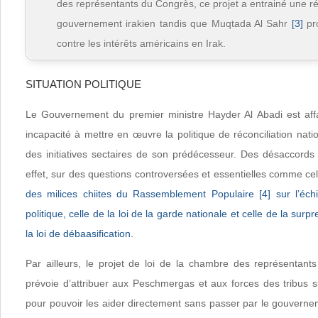
des représentants du Congrès, ce projet a entrainé une r
gouvernement irakien tandis que Muqtada Al Sahr
[3]
pr
contre les intérêts américains en Irak.
SITUATION POLITIQUE
Le Gouvernement du premier ministre Hayder Al Abadi est affa
incapacité à mettre en œuvre la politique de réconciliation nat
des initiatives sectaires de son prédécesseur. Des désaccords 
effet, sur des questions controversées et essentielles comme ce
des milices chiites du Rassemblement Populaire
[4]
sur l’échi
politique, celle de la loi de la garde nationale et celle de la surp
la loi de débaasification.
Par ailleurs, le projet de loi de la chambre des représentan
prévoie d’attribuer aux Peschmergas et aux forces des tribus su
pour pouvoir les aider directement sans passer par le gouverne