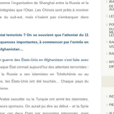
IR
comme l’organisation de Shanghai entre la Russie et la
DE
AU
i intégrées que l’Otan. Les Chinois sont prêts à montrer
LE
ie du sud-est, mais n’iraient pas s’embarquer dans
PO
DU
MI
tat terroriste ? On se souvient que l’attentat du 11
LE
quences importantes, à commencer par l’entrée en
RA
VI
’Afghanistan…
RA
n guerre des États-Unis en Afghanistan s’est faite avec
RFI
aque État connait aujourd’hui des attentats terroristes :
DI
, la Russie a ses islamistes en Tchétchénie ou au
es, les États-Unis ont été touchés… Chaque pays du
risme.
IN
Arabie saoudite ou la Turquie ont armé les islamistes,
PI
eurs sponsors. On aurait pu dire au début – et la Syrie
e par ces deux Etats par terroristes interposés, mais
AL