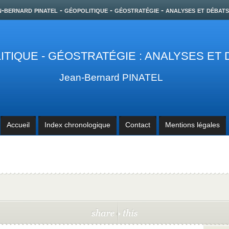
n-bernard pinatel - géopolitique - géostratégie - analyses et débats
TIQUE - GÉOSTRATÉGIE : ANALYSES ET
Jean-Bernard PINATEL
Accueil
Index chronologique
Contact
Mentions légales