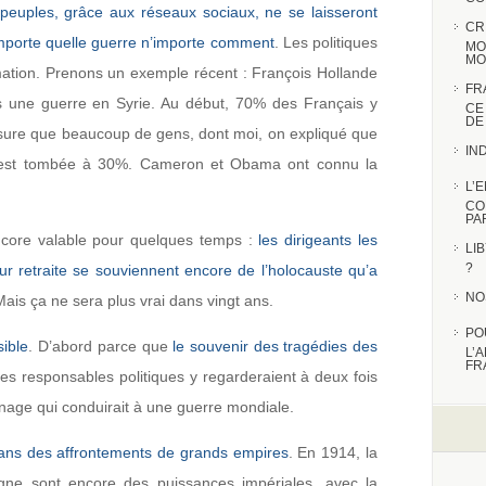
 peuples, grâce aux réseaux sociaux, ne se laisseront
CR
mporte quelle guerre n’importe comment
. Les politiques
MO
MO
rmation. Prenons un exemple récent : François Hollande
FR
s une guerre en Syrie. Au début, 70% des Français y
CE
DE
mesure que beaucoup de gens, dont moi, on expliqué que
IN
on est tombée à 30%. Cameron et Obama ont connu la
L’
CO
PA
encore valable pour quelques temps :
les dirigeants les
LI
?
ur retraite se souviennent encore de l’holocauste qu’a
NO
Mais ça ne sera plus vrai dans vingt ans.
PO
sible
. D’abord parce que
le souvenir des tragédies des
L’
FR
les responsables politiques y regarderaient à deux fois
nage qui conduirait à une guerre mondiale.
ns des affrontements de grands empires
. En 1914, la
ne sont encore des puissances impériales, avec la