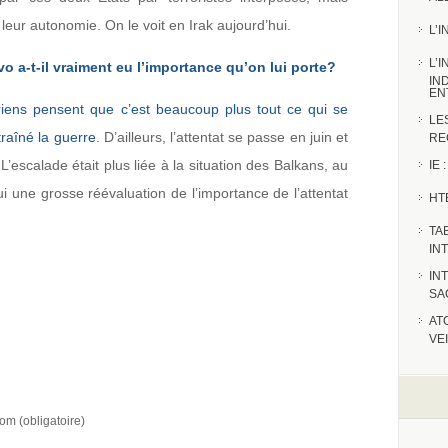
s leur autonomie. On le voit en Irak aujourd’hui.
L’
L’
vo a-t-il vraiment eu l’importance qu’on lui porte?
IN
EN
riens pensent que c’est beaucoup plus tout ce qui se
LE
traîné la guerre
. D’ailleurs, l’attentat se passe en juin et
RE
’escalade était plus liée à la situation des Balkans, au
IE
hui une grosse réévaluation de l’importance de l’attentat
HT
TA
IN
IN
SA
AT
VE
om (obligatoire)