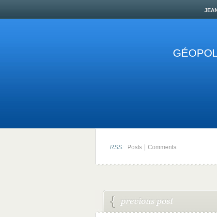
jea
GÉOPOLI
|
RSS:
Posts
Comments