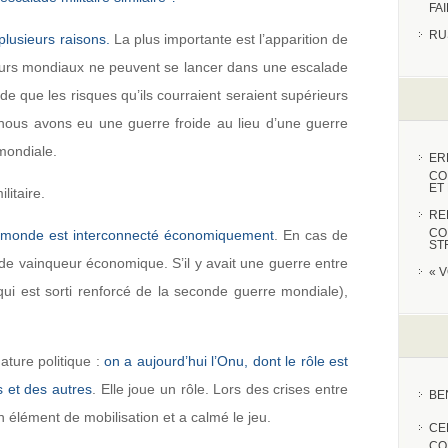
FA
RU
plusieurs raisons.
La plus importante est l’apparition de
eurs mondiaux ne peuvent se lancer dans une escalade
ude que les risques qu’ils courraient seraient supérieurs
nous avons eu une guerre froide au lieu d’une guerre
mondiale.
ER
CO
ET
litaire.
RE
CO
 monde est interconnecté économiquement
. En cas de
ST
s de vainqueur économique. S’il y avait une guerre entre
« 
qui est sorti renforcé de la seconde guerre mondiale),
ature politique :
on a aujourd’hui l’Onu, dont le rôle est
s et des autres
. Elle joue un rôle. Lors des crises entre
BE
un élément de mobilisation et a calmé le jeu.
CE
CO