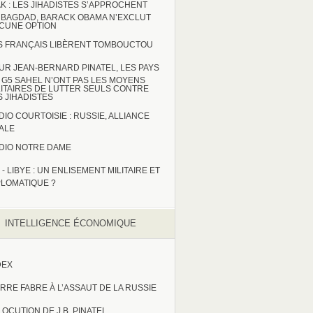
AK : LES JIHADISTES S’APPROCHENT
 BAGDAD, BARACK OBAMA N’EXCLUT
CUNE OPTION
S FRANÇAIS LIBÈRENT TOMBOUCTOU
UR JEAN-BERNARD PINATEL, LES PAYS
 G5 SAHEL N’ONT PAS LES MOYENS
LITAIRES DE LUTTER SEULS CONTRE
S JIHADISTES
DIO COURTOISIE : RUSSIE, ALLIANCE
TALE
DIO NOTRE DAME
 - LIBYE : UN ENLISEMENT MILITAIRE ET
PLOMATIQUE ?
INTELLIGENCE ÉCONOMIQUE
DEX
ERRE FABRE À L’ASSAUT DE LA RUSSIE
LOCUTION DE J.B. PINATEL