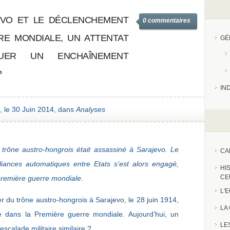
EVO ET LE DÉCLENCHEMENT
0 commentaires
RE MONDIALE, UN ATTENTAT
GÉ
QUER UN ENCHAÎNEMENT
?
IN
, le 30 Juin 2014, dans
Analyses
du trône austro-hongrois était assassiné à Sarajevo. Le
CA
iances automatiques entre Etats s’est alors engagé,
HI
CE
remière guerre mondiale.
L'
itier du trône austro-hongrois à Sarajevo, le 28 juin 1914,
LA
e dans la Première guerre mondiale. Aujourd’hui, un
LE
escalade militaire similaire ?