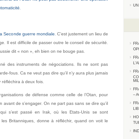
UN
utomaticité.
 la Seconde guerre mondiale.
C’est justement un lieu de
e. Il est difficile de passer outre le conseil de sécurité.
FR
OP
Russie dit « non », eh bien on ne bouge pas.
FR
L’
né des instruments de négociations. Ils ne sont pas
FR
arde-fous. Ca ne veut pas dire qu’il n’y aura plus jamais
CO
MI
réfléchira à deux fois.
FR
rganisations de défense comme celle de l’Otan, pour
– 
ion avant de s’engager. On ne part pas sans se dire qu’il
FR
LI
ui s’est passé en Irak, où les Etats-Unis se sont
HO
es Britanniques, donne à réfléchir, quand on voit le
TU
IN