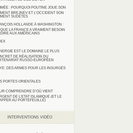
IMÉE : POURQUOI POUTINE JOUE SON
MENT BREJNEV ET L’OCCIDENT SON
MENT SUDÈTES
ANÇOIS HOLLANDE À WASHINGTON :
 QUE LA FRANCE A VRAIMENT BESOIN
 DIRE AUX AMÉRICAINS
DEX
ENERGIE EST LE DOMAINE LE PLUS
NCRET DE RÉALISATION DU
RTENARIAT RUSSO-EUROPÉEN
BYE: DES ARMES POUR LES INSURGÉS
S PORTES ORIENTALES
UR COMPRENDRE D’OÙ VIENT
ARGENT DE L’ETAT ISLAMIQUE (ET LE
APPER AU PORTEFEUILLE)
INTERVENTIONS VIDÉO