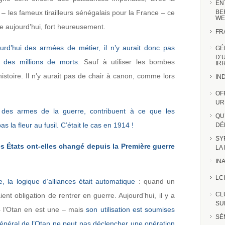
EN
 – les fameux tirailleurs sénégalais pour la France – ce
BE
WE
re aujourd’hui, fort heureusement.
FR
rd’hui des armées de métier, il n’y aurait donc pas
GÉ
D’
c des millions de morts
. Sauf à utiliser les bombes
IR
istoire. Il n’y aurait pas de chair à canon, comme lors
IN
OF
UR
 des armes de la guerre, contribuent à ce que les
QU
s la fleur au fusil. C’était le cas en 1914 !
DÉ
SY
es États ont-elles changé depuis la Première guerre
LA
INA
LCI
, la logique d’alliances était automatique
: quand un
CL
ient obligation de rentrer en guerre. Aujourd’hui, il y a
SUR
 – l’Otan en est une – mais
son utilisation est soumises
SÉ
 général de l’Otan ne peut pas déclencher une opération