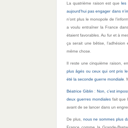
La quatrième raison est que
les
aujourd’hui pas engager dans n’i
n’ont plus le monopole de l’info
a voulu entraîner la France dan
étaient favorables. Au fur et à 
ça serait une bêtise, l’adhési
même chose.
Il reste une cinquième raison, 
plus âgés ou ceux qui ont pris le
été la seconde guerre mondiale
. 
Béatrice Giblin : Non, c’est impos
deux guerres mondiales
fait que 
avant de se lancer dans un engre
De plus,
nous ne sommes plus da
France comme la Grande-Bretag