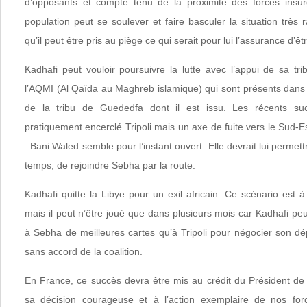
d’opposants et compte tenu de la proximité des forces insur
population peut se soulever et faire basculer la situation très 
qu’il peut être pris au piège ce qui serait pour lui l’assurance d’êt
Kadhafi peut vouloir poursuivre la lutte avec l’appui de sa tri
l’AQMI (Al Qaïda au Maghreb islamique) qui sont présents dans 
de la tribu de Guededfa dont il est issu. Les récents su
pratiquement encerclé Tripoli mais un axe de fuite vers le Sud-E
–Bani Waled semble pour l’instant ouvert. Elle devrait lui permet
temps, de rejoindre Sebha par la route.
Kadhafi quitte la Libye pour un exil africain. Ce scénario est 
mais il peut n’être joué que dans plusieurs mois car Kadhafi peu
à Sebha de meilleures cartes qu’à Tripoli pour négocier son dé
sans accord de la coalition.
En France, ce succès devra être mis au crédit du Président de
sa décision courageuse et à l’action exemplaire de nos fo