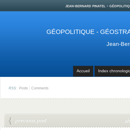
jean-bernard pinatel - géopolitiq
GÉOPOLITIQUE - GÉOSTRA
Jean-Be
Accueil
Index chronologi
|
RSS:
Posts
Comments