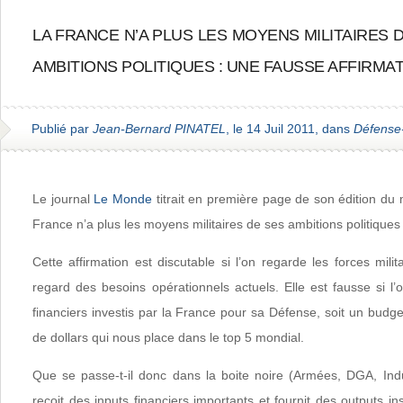
LA FRANCE N’A PLUS LES MOYENS MILITAIRES 
AMBITIONS POLITIQUES : UNE FAUSSE AFFIRMAT
Publié par
Jean-Bernard PINATEL
, le 14 Juil 2011, dans
Défense
Le journal
Le Monde
titrait en première page de son édition du m
France n’a plus les moyens militaires de ses ambitions politiques
Cette affirmation est discutable si l’on regarde les forces mili
regard des besoins opérationnels actuels. Elle est fausse si 
financiers investis par la France pour sa Défense, soit un budge
de dollars qui nous place dans le top 5 mondial.
Que se passe-t-il donc dans la boite noire (Armées, DGA, Ind
reçoit des inputs financiers importants et fournit des outputs in