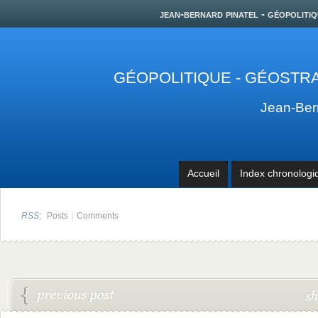
jean-bernard pinatel - géopolitiq
GÉOPOLITIQUE - GÉOSTRA
Jean-Be
Accueil
Index chronologi
|
RSS:
Posts
Comments