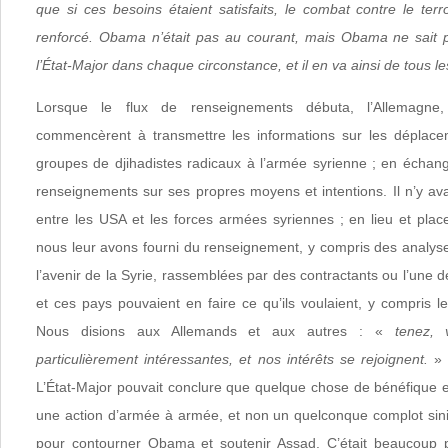
que si ces besoins étaient satisfaits, le combat contre le terr
renforcé. Obama n’était pas au courant, mais Obama ne sait p
l’État-Major dans chaque circonstance, et il en va ainsi de tous l
Lorsque le flux de renseignements débuta, l’Allemagne,
commencèrent à transmettre les informations sur les déplacem
groupes de djihadistes radicaux à l’armée syrienne ; en échang
renseignements sur ses propres moyens et intentions. Il n’y ava
entre les USA et les forces armées syriennes ; en lieu et place
nous leur avons fourni du renseignement, y compris des analyse
l’avenir de la Syrie, rassemblées par des contractants ou l’une d
et ces pays pouvaient en faire ce qu’ils voulaient, y compris 
Nous disions aux Allemands et aux autres : «
tenez, 
particulièrement intéressantes, et nos intérêts se rejoignent.
» 
L’État-Major pouvait conclure que quelque chose de bénéfique en 
une action d’armée à armée, et non un quelconque complot si
pour contourner Obama et soutenir Assad. C’était beaucoup pl