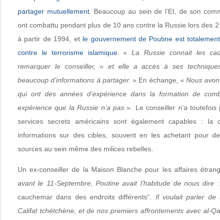
partager mutuellement
. Beaucoup au sein de l’EI, de son com
ont combattu pendant plus de 10 ans contre la Russie lors des 
à partir de 1994, et
le gouvernement de Poutine est totalement
contre le terrorisme islamique
. «
La Russie connait les cad
remarquer le conseiller, « et elle a accès à ses techniques
beaucoup d’informations à partager.
» En échange, «
Nous avons
qui ont des années d’expérience dans la formation de comb
expérience que la Russie n’a pas
». Le conseiller n’a toutefoi
services secrets américains sont également capables : la 
informations sur des cibles, souvent en les achetant pour 
sources au sein même des milices rebelles.
Un ex-conseiller de la Maison Blanche pour les affaires étran
avant le 11-Septembre, Poutine avait l’habitude de nous dire
:
cauchemar dans des endroits différents“.
Il voulait parler d
Califat tchétchène, et de nos premiers affrontements avec al-Qa