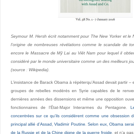
Seymour M. Hersh écrit notamment pour The New Yorker et le N
l’origine de nombreuses révélations comme le scandale de to
encore le Massacre de Mỹ Lai au Viêt Nam pour lequel il obtient 
considéré par le monde universitaire comme un des meilleurs jou
(source : Wikipedia).
L’insistance de Barack Obama à répéterqu’Assad devait partir – et
groupes de rebelles modérés en Syrie capables de le renve
dernières années des dissensions et même une opposition ouver
fonctionnaires de l’État-Major Interarmes du Pentagone.
L
concentrées sur ce qu’ils considèrent comme une obsession de 
principal allié d’Assad, Vladimir Poutine. Selon eux, Obama serai
de la Russie et de la Chine digne de la guerre froide
, et n’a pa