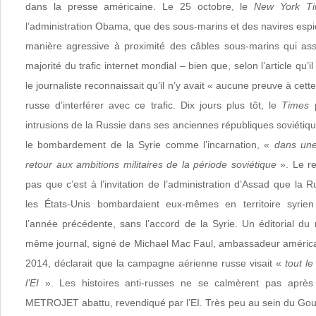
dans la presse américaine. Le 25 octobre, le
New York T
l’administration Obama, que des sous-marins et des navires esp
manière agressive à proximité des câbles sous-marins qui assu
majorité du trafic internet mondial – bien que, selon l’article qu’il 
le journaliste reconnaissait qu’il n’y avait « aucune preuve à cett
russe d’interférer avec ce trafic. Dix jours plus tôt, le
Times
p
intrusions de la Russie dans ses anciennes républiques soviétiques
le bombardement de la Syrie comme l’incarnation, «
dans une
retour aux ambitions militaires de la période soviétique
». Le re
pas que c’est à l’invitation de l’administration d’Assad que la R
les États-Unis bombardaient eux-mêmes en territoire syrie
l’année précédente, sans l’accord de la Syrie. Un éditorial du
même journal, signé de Michael Mac Faul, ambassadeur américa
2014, déclarait que la campagne aérienne russe visait «
tout l
l’EI
». Les histoires anti-russes ne se calmèrent pas après
METROJET abattu, revendiqué par l’EI. Très peu au sein du Go