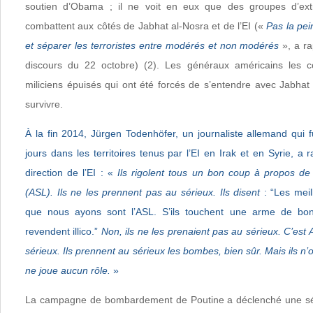
soutien d’Obama ; il ne voit en eux que des groupes d’extr
combattent aux côtés de Jabhat al-Nosra et de l’EI («
Pas la pei
et séparer les terroristes entre modérés et non modérés
», a ra
discours du 22 octobre) (2). Les généraux américains les 
miliciens épuisés qui ont été forcés de s’entendre avec Jabhat 
survivre.
À la fin 2014, Jürgen Todenhöfer, un journaliste allemand qui 
jours dans les territoires tenus par l’EI en Irak et en Syrie, a
direction de l’EI : «
Ils rigolent tous un bon coup à propos de
(ASL). Ils ne les prennent pas au sérieux. Ils disent
: “Les mei
que nous ayons sont l’ASL. S’ils touchent une arme de bonn
revendent illico.”
Non, ils ne les prenaient pas au sérieux. C’est 
sérieux. Ils prennent au sérieux les bombes, bien sûr. Mais ils n’o
ne joue aucun rôle.
»
La campagne de bombardement de Poutine a déclenché une série