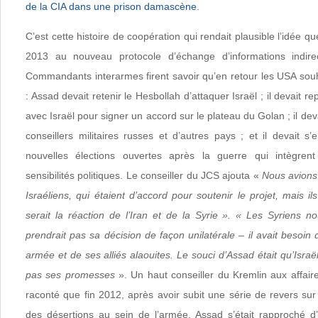
de la CIA dans une prison damascène
.
C’est cette histoire de coopération qui rendait plausible l’idée 
2013 au nouveau protocole d’échange d’informations indir
Commandants interarmes firent savoir qu’en retour les USA souh
: Assad devait retenir le Hesbollah d’attaquer Israël ; il devait r
avec Israël pour signer un accord sur le plateau du Golan ; il de
conseillers militaires russes et d’autres pays ; et il devait 
nouvelles élections ouvertes après la guerre qui intègren
sensibilités politiques. Le conseiller du JCS ajouta «
Nous avions 
Israéliens, qui étaient d’accord pour soutenir le projet, mais il
serait la réaction de l’Iran et de la Syrie ». « Les Syriens n
prendrait pas sa décision de façon unilatérale – il avait besoin
armée et de ses alliés alaouites. Le souci d’Assad était qu’Israë
pas ses promesses
». Un haut conseiller du Kremlin aux affai
raconté que fin 2012, après avoir subit une série de revers sur
des désertions au sein de l’armée, Assad s’était rapproché d’