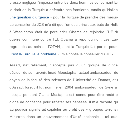
presse négligea l’impasse entre les deux hommes concernant E
le droit de la Turquie à défendre ses frontières, tandis qu’Holla
une question d’urgence
» pour la Turquie de prendre des mesures
Le conseiller du JCS m’a dit que l’un des principaux buts de Hol
à Washington était de persuader Obama de rejoindre l’UE d
guerre commune contre l’EI. Obama a répondu non. Les Eur
regroupés au sein de l’OTAN, dont la Turquie fait partie, pour 
C’est la Turquie le problème
», m’a confié le conseiller du JCS.
Assad, naturellement, n’accepte pas qu’un groupe de dirige
décider de son avenir. Imad Moustapha, actuel ambassadeur de S
doyen de la faculté des sciences de l’Université de Damas, et 
d’Assad, lorsqu’il fut nommé en 2004 ambassadeur de Syrie à 
occupa pendant 7 ans. Mustapha est connu pour être resté pro
digne de confiance pour refléter ses pensées. Il m’a raconté q
au pouvoir signifierait capituler au profit des « groupes terrori
Ministres dans un gouvernement d’Unité nationale – tel que