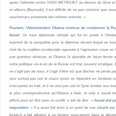
après l’attentat contre l’A320 METROJET au-dessus du Sinaï et
et ailleurs [Beyrouth], il est difficile de ne pas conclure que n
cauchemars provenant des mêmes endroits
. »
Pourtant, l’Administration Obama continue de condamner la Ru
Assad
. Un haut diplomate retraité qui fut en poste à l’A
exprimé de la sympathie pour le dilemme devant lequel se tro
chef de la coalition occidentale opposée à l’agression russe en
une question sérieuse, et Obama l’a abordée de façon ferme a
notre politique vis-à-vis de la Russie est trop souvent erratique. 
ne s’agit pas de nous, il s’agit d’être sûr que Bachar ne perde pa
veut surtout pas voir le chaos syrien se répandre en Jordanie 
s’est passé en Irak, et il ne veut pas voir la Syrie tomber aux main
la plus contreproductive qu’Obama a faite, et cela a causé b
efforts pour en finir avec ce conflit, a été de dire : «
Assad doit pa
négociation.
»
Il a aussi fait écho à un point de vue adopté par
lorsqu’il a fait allusion à un facteur sous-jacent dans la déci