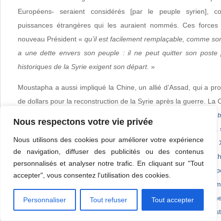
Européens- seraient considérés [par le peuple syrien],
puissances étrangères qui les auraient nommés. Ces forces 
nouveau Président «
qu’il est facilement remplaçable, comme 
a une dette envers son peuple : il ne peut quitter son poste
historiques de la Syrie exigent son départ.
»
Moustapha a aussi impliqué la Chine, un allié d’Assad, qui a pro
de dollars pour la reconstruction de la Syrie après la guerre. La 
l’EI. Il m’a expliqué que
«
La Chine apprécie la situation selon 
Nous respectons votre vie privée
droit international et la légitimité, le positionnement global de sa s
Nous utilisons des cookies pour améliorer votre expérience
des djihadistes Ouighours de la province extrême orientale du X
de navigation, diffuser des publicités ou des contenus
frontalier avec 8 nations – la Mongolie, la Russie, le Kazakh
personnalisés et analyser notre trafic. En cliquant sur "Tout
Tajikistan, l’Afghanistan, le Pakistan et l’Inde – et, selon le p
accepter", vous consentez l'utilisation des cookies.
servent de porte d’entrée au terrorisme en provenance du m
même du pays. De nombreux combattants Ouighours actuellemen
Personnaliser
Tout refuser
Tout accepter
pour être des membres du Mouvement Islamique de l’Es