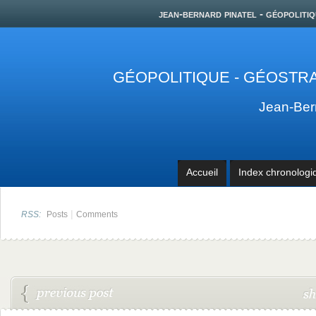
jean-bernard pinatel - géopolitiq
GÉOPOLITIQUE - GÉOSTRA
Jean-Be
Accueil
Index chronologi
|
RSS:
Posts
Comments