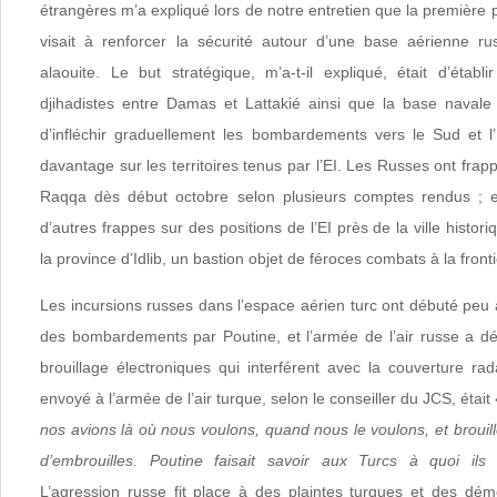
étrangères m’a expliqué lors de notre entretien que la première
visait à renforcer la sécurité autour d’une base aérienne ru
alaouite. Le but stratégique, m’a-t-il expliqué, était d’établ
djihadistes entre Damas et Lattakié ainsi que la base navale
d’infléchir graduellement les bombardements vers le Sud et l
davantage sur les territoires tenus par l’EI. Les Russes ont frap
Raqqa dès début octobre selon plusieurs comptes rendus ; 
d’autres frappes sur des positions de l’EI près de la ville histo
la province d’Idlib, un bastion objet de féroces combats à la front
Les incursions russes dans l’espace aérien turc ont débuté peu
des bombardements par Poutine, et l’armée de l’air russe a d
brouillage électroniques qui interférent avec la couverture r
envoyé à l’armée de l’air turque, selon le conseiller du JCS, était
nos avions là où nous voulons, quand nous le voulons, et brouill
d’embrouilles. Poutine faisait savoir aux Turcs à quoi ils 
L’agression russe fit place à des plaintes turques et des dé