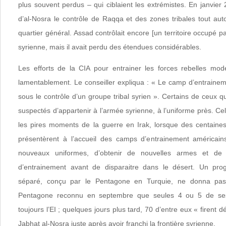
plus souvent perdus – qui ciblaient les extrémistes. En janvier 2
d’al-Nosra le contrôle de Raqqa et des zones tribales tout autour
quartier général. Assad contrôlait encore [un territoire occupé p
syrienne, mais il avait perdu des étendues considérables.
Les efforts de la CIA pour entrainer les forces rebelles mod
lamentablement. Le conseiller expliqua : « Le camp d’entrainem
sous le contrôle d’un groupe tribal syrien ». Certains de ceux qu
suspectés d’appartenir à l’armée syrienne, à l’uniforme près. Cel
les pires moments de la guerre en Irak, lorsque des centaines 
présentèrent à l’accueil des camps d’entrainement américains
nouveaux uniformes, d’obtenir de nouvelles armes et de 
d’entrainement avant de disparaitre dans le désert. Un pr
séparé, conçu par le Pentagone en Turquie, ne donna pas 
Pentagone reconnu en septembre que seules 4 ou 5 de ses
toujours l’EI ; quelques jours plus tard, 70 d’entre eux « firent d
Jabhat al-Nosra juste après avoir franchi la frontière syrienne.