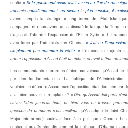
confié
«
Si le public américain avait accès au flux de rensei
transmis quotidiennement, au niveau le plus sensible, il explos
avons compris la stratégie à long terme de l’État Islamique
campagne, et nous avons aussi discuté le fait que la Turquie rega
s’agissait d’aborder l’expansion de l’EI en Syrie. ». Le rappor
avec force par l’administration Obama.
« J’ai eu l’impression 
simplement pas entendre la vérité. »
L’ex-conseiller ajouta «
N
armer l’opposition à Assad était un échec, et avait même un impac
Les commandants interarmes étaient convaincus qu’Assad ne de
par des fondamentalistes. La politique de l’Administration ét
voulaient le départ d’Assad mais l’opposition était dominée par d
allait bien pouvoir le remplacer ? «
Dire qu’Assad doit partir c’es
suivez l’idée jusqu’au bout, eh bien vous ne trouvez personn
question du personne n’est meilleur
qu’Assadque le Joint Chief
Major Interarmes) soulevait face à la politique d’Obama. 
sentaient qu’affronter directement la politique d’Obama n’aur