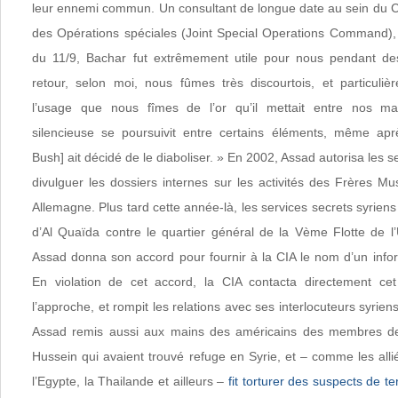
leur ennemi commun. Un consultant de longue date au sein du
des Opérations spéciales (Joint Special Operations Command), d
du 11/9, Bachar fut extrêmement utile pour nous pendant de
retour, selon moi, nous fûmes très discourtois, et particuli
l’usage que nous fîmes de l’or qu’il mettait entre nos ma
silencieuse se poursuivit entre certains éléments, même aprè
Bush] ait décidé de le diaboliser. » En 2002, Assad autorisa les s
divulguer les dossiers internes sur les activités des Frères M
Allemagne. Plus tard cette année-là, les services secrets syrien
d’Al Quaïda contre le quartier général de la Vème Flotte de 
Assad donna son accord pour fournir à la CIA le nom d’un infor
En violation de cet accord, la CIA contacta directement cet 
l’approche, et rompit les relations avec ses interlocuteurs syrie
Assad remis aussi aux mains des américains des membres de
Hussein qui avaient trouvé refuge en Syrie, et – comme les all
l’Egypte, la Thailande et ailleurs –
fit torturer des suspects de t