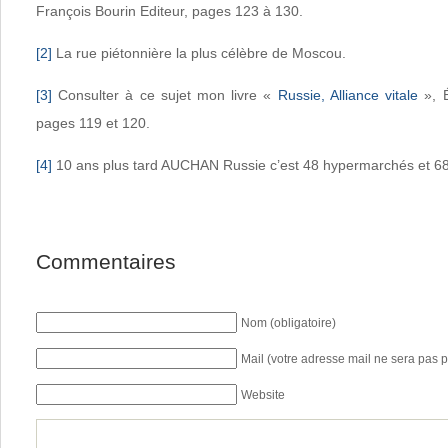
François Bourin Editeur, pages 123 à 130.
[2]
La rue piétonnière la plus célèbre de Moscou.
[3]
Consulter à ce sujet mon livre «
Russie, Alliance vitale
», É
pages 119 et 120.
[4]
10 ans plus tard AUCHAN Russie c’est 48 hypermarchés et 6
Commentaires
Nom (obligatoire)
Mail (votre adresse mail ne sera pas p
Website