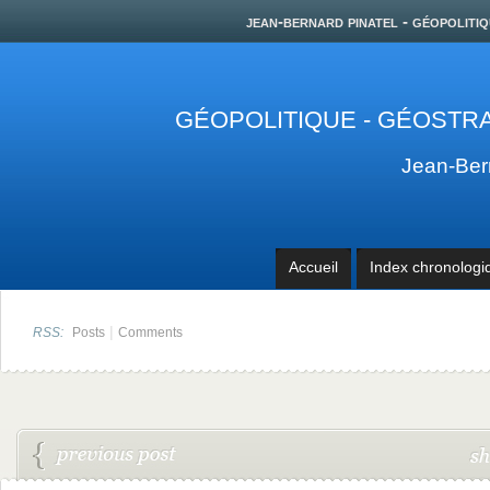
jean-bernard pinatel - géopolitiq
GÉOPOLITIQUE - GÉOSTRA
Jean-Be
Accueil
Index chronologi
|
RSS:
Posts
Comments