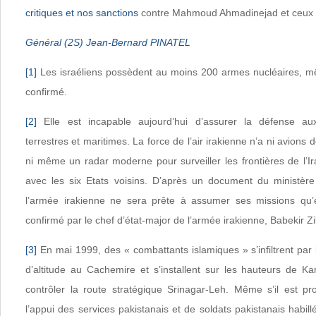
critiques et nos sanctions
contre Mahmoud Ahmadinejad et ceux q
Général (2S) Jean-Bernard PINATEL
[1]
Les israéliens possèdent au moins 200 armes nucléaires, mêm
confirmé.
[2]
Elle est incapable aujourd’hui d’assurer la défense aux
terrestres et maritimes. La force de l’air irakienne n’a ni avion
ni même un radar moderne pour surveiller les frontières de l’
avec les six Etats voisins. D’après un document du ministère
l’armée irakienne ne sera prête à assumer ses missions qu
confirmé par le chef d’état-major de l’armée irakienne, Babekir Zi
[3]
En mai 1999, des « combattants islamiques » s’infiltrent pa
d’altitude au Cachemire et s’installent sur les hauteurs de Ka
contrôler la route stratégique Srinagar-Leh. Même s’il est pro
l’appui des services pakistanais et de soldats pakistanais habillés