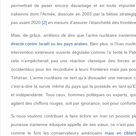
permettrait de peser encore davantage et en toute impunité 
irakienne dont l’Armée, dissoute en 2003 par la bêtise stratég
pas avant 2020
[2]
en mesure d’assurer l’étanchéité des frontières
Mais, de grâce, arrêtons de dire que l’arme nucléaire iranien
directe contre Israël ou les pays arabes
. Bien plus, si l’Iran nuc
intervention extérieure ouverte déguisée comme l’a tenté le P
cela n’empêcherait pas une réaction classique des forces a
occidentaux pour les reconduire à leurs frontières mais pas pou
Téhéran. L’arme nucléaire ne sert qu’à dissuader une menace con
c’est-à-dire la survie même du pays qui la possède en tant qu’E
et indépendante. Tous ceux, hommes politiques ou experts, qui 
agitent des chiffons rouges, soit par ignorance, soit pour conforte
Si nous voulons contribuer à faire éclore en Iran un pouvoir p
jeunesse iranienne éduquée appelle de ses vœux, ce n’est pas e
comme le font les conservateurs américains
mais en ciblan