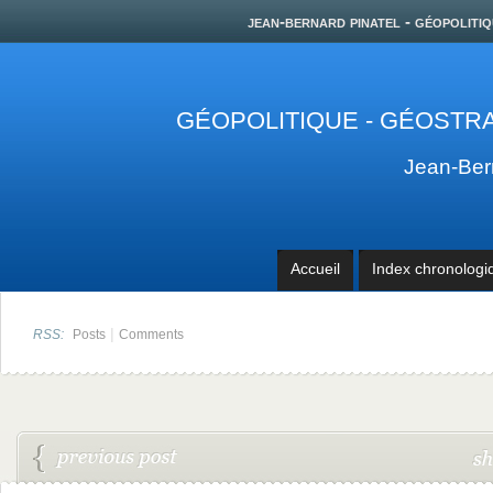
jean-bernard pinatel - géopolitiq
GÉOPOLITIQUE - GÉOSTRA
Jean-Be
Accueil
Index chronologi
|
RSS:
Posts
Comments