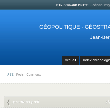
jean-bernard pinatel - géopolitiq
GÉOPOLITIQUE - GÉOSTRA
Jean-Be
Accueil
Index chronologi
|
RSS:
Posts
Comments