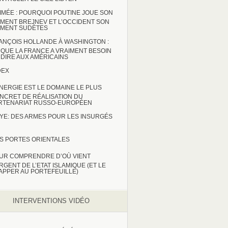
IMÉE : POURQUOI POUTINE JOUE SON
MENT BREJNEV ET L’OCCIDENT SON
MENT SUDÈTES
ANÇOIS HOLLANDE À WASHINGTON :
 QUE LA FRANCE A VRAIMENT BESOIN
 DIRE AUX AMÉRICAINS
DEX
ENERGIE EST LE DOMAINE LE PLUS
NCRET DE RÉALISATION DU
RTENARIAT RUSSO-EUROPÉEN
BYE: DES ARMES POUR LES INSURGÉS
S PORTES ORIENTALES
UR COMPRENDRE D’OÙ VIENT
ARGENT DE L’ETAT ISLAMIQUE (ET LE
APPER AU PORTEFEUILLE)
INTERVENTIONS VIDÉO