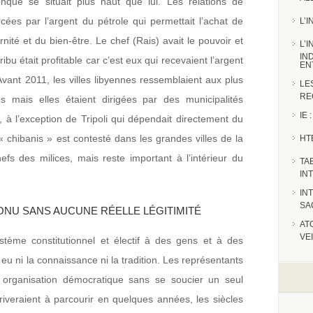
onque se situait plus haut que lui. Les relations de
rcées par l’argent du pétrole qui permettait l’achat de
L’
ité et du bien-être. Le chef (Rais) avait le pouvoir et
L’
IN
ribu était profitable car c’est eux qui recevaient l’argent
EN
 Avant 2011, les villes libyennes ressemblaient aux plus
LE
RE
s mais elles étaient dirigées par des municipalités
IE
, à l’exception de Tripoli qui dépendait directement du
« chibanis » est contesté dans les grandes villes de la
HT
fs des milices, mais reste important à l’intérieur du
TA
IN
IN
SA
ONU SANS AUCUNE RÉELLE LÉGITIMITÉ
AT
VE
tème constitutionnel et électif à des gens et à des
u ni la connaissance ni la tradition. Les représentants
rganisation démocratique sans se soucier un seul
arriveraient à parcourir en quelques années, les siècles