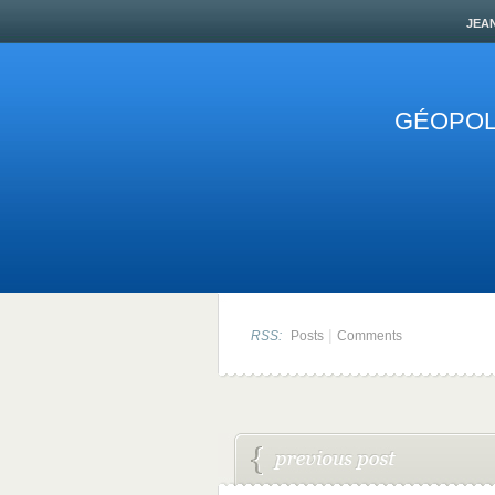
jea
GÉOPOLI
|
RSS:
Posts
Comments