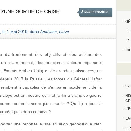
 D’UNE SORTIE DE CRISE
2 commentaires
GÉ
, le 1 Mai 2019, dans
Analyses
,
Libye
IN
eu d’affrontement des objectifs et des actions des
’un islam radical, des principaux acteurs régionaux
e, Emirats Arabes Unis) et de grandes puissances, en
et depuis 2017 la Russie. Les forces du Général Haftar
CA
s semblent incapables de s’emparer rapidement de la
la Libye est en mesure de mettre fin à 8 ans de guerre
HI
CE
rieures rendent encore plus cruelle ? Quel jeu joue la
L'
stratégiques dans ce pays ?
LA
porter une réponse à une situation géopolitique bien
LE