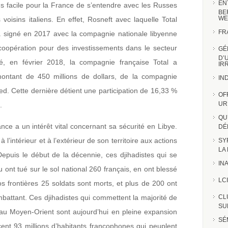
EN
lus facile pour la France de s’entendre avec les Russes
BE
WE
 voisins italiens. En effet, Rosneft avec laquelle Total
FR
 signé en 2017 avec la compagnie nationale libyenne
oopération pour des investissements dans le secteur
GÉ
D’
, en février 2018, la compagnie française Total a
IR
montant de 450 millions de dollars, de la compagnie
IN
ed. Cette dernière détient une participation de 16,33 %
OF
UR
.
QU
ance a un intérêt vital concernant sa sécurité en Libye.
DÉ
 l’intérieur et à l’extérieur de son territoire aux actions
SY
LA
Depuis le début de la décennie, ces djihadistes qui se
INA
ont tué sur le sol national 260 français, en ont blessé
LCI
nos frontières 25 soldats sont morts, et plus de 200 ont
battant. Ces djihadistes qui commettent la majorité de
CL
SUR
t au Moyen-Orient sont aujourd’hui en pleine expansion
SÉ
ent 93 millions d’habitants francophones qui peuplent