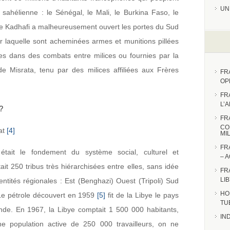
UN
 sahélienne : le Sénégal, le Mali, le Burkina Faso, le
tre Kadhafi a malheureusement ouvert les portes du Sud
ar laquelle sont acheminées armes et munitions pillées
es dans des combats entre milices ou fournies par la
de Misrata, tenu par des milices affiliées aux Frères
FR
OP
FR
L’
?
FR
CO
at
[4]
MI
FR
 était le fondement du système social, culturel et
– 
ait 250 tribus très hiérarchisées entre elles, sans idée
FR
LI
ntités régionales : Est (Benghazi) Ouest (Tripoli) Sud
HO
 Le pétrole découvert en 1959
[5]
fit de la Libye le pays
TU
nde. En 1967, la Libye comptait 1 500 000 habitants,
IN
 population active de 250 000 travailleurs, on ne