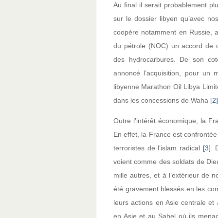
Au final il serait probablement p
sur le dossier libyen qu’avec nos
coopère notamment en Russie, a
du pétrole (NOC) un accord de c
des hydrocarbures. De son coté
annoncé l’acquisition, pour un 
libyenne Marathon Oil Libya Limit
dans les concessions de Waha
[2]
Outre l’intérêt économique, la Fr
En effet, la France est confrontée à
terroristes de l’islam radical
[3]
. 
voient comme des soldats de Dieu 
mille autres, et à l’extérieur de 
été gravement blessés en les com
leurs actions en Asie centrale e
en Asie et au Sahel où ils menac