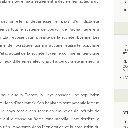
valu en Syrie mais seulement à décrire les facteurs qui
FA
RU
entale, si elle a débarrassé le pays d’un dictateur
emps tout le système de pouvoir de Kadhafi qu’elle a
Etat reposant sur la réalité de la société libyenne. Les
me démocratique qui n’a aucune légitimité populaire
ER
CO
 l’état actuel de la société libyenne comme en témoigne
ET
on aux différentes élections : il a toujours été inférieur à
RE
CO
ST
« 
étendue que la France, la Libye possède une population
 millions d’habitants). Ses habitants sont potentiellement
e le pays recèle des réserves prouvées de pétrole de
BE
 ce qui le classe au 8ème rang mondial juste derrière la
CE
s très importants dans l’exploration et la production du
CO