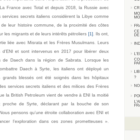
I, La France avec Total et depuis 2018, la Russie avec
CR
MO
s services secrets italiens considèrent la Libye comme
MO
de leur histoire commune, de la proximité des côtes
FR
CE
ur les migrants et de leurs intérêts pétroliers
[1]
. Ils ont,
DE
artie liée avec Misrata et les Frères Musulmans. Leurs
IN
ons d’ENI et sont intervenus en 2017 pour libérer deux
L’
CO
iers de Daech dans la région de Sabrata. Lorsque les
PA
combattre Daech à Syrte, les italiens ont déployé un
LI
les grands blessés ont été soignés dans les hôpitaux
?
NO
 des services secrets italiens et des milices des Frères
e la British Petroleum vient de vendre à ENI la moitié
PO
L’
 proche de Syrte, déclarant par la bouche de son
FR
»Nous pensons qu’une étroite collaboration avec ENI et
ancer l’exploration dans ces zones prometteuses ».