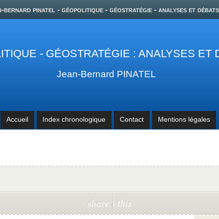
n-bernard pinatel - géopolitique - géostratégie - analyses et débats
TIQUE - GÉOSTRATÉGIE : ANALYSES ET
Jean-Bernard PINATEL
Accueil
Index chronologique
Contact
Mentions légales