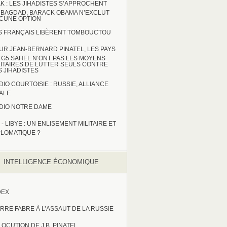
AK : LES JIHADISTES S’APPROCHENT
 BAGDAD, BARACK OBAMA N’EXCLUT
CUNE OPTION
S FRANÇAIS LIBÈRENT TOMBOUCTOU
UR JEAN-BERNARD PINATEL, LES PAYS
 G5 SAHEL N’ONT PAS LES MOYENS
LITAIRES DE LUTTER SEULS CONTRE
S JIHADISTES
DIO COURTOISIE : RUSSIE, ALLIANCE
TALE
DIO NOTRE DAME
 - LIBYE : UN ENLISEMENT MILITAIRE ET
PLOMATIQUE ?
INTELLIGENCE ÉCONOMIQUE
DEX
ERRE FABRE À L’ASSAUT DE LA RUSSIE
LOCUTION DE J.B. PINATEL