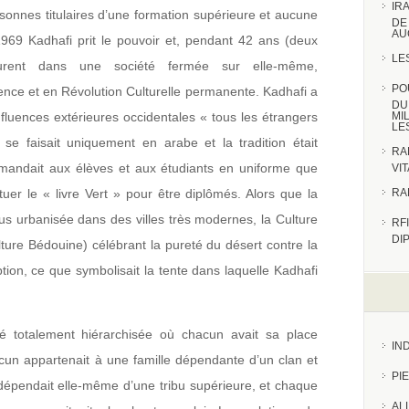
IR
sonnes titulaires d’une formation supérieure et aucune
DE
AU
969 Kadhafi prit le pouvoir et, pendant 42 ans (deux
LE
écurent dans une société fermée sur elle-même,
PO
ence et en Révolution Culturelle permanente. Kadhafi a
DU
fluences extérieures occidentales « tous les étrangers
MI
LE
se faisait uniquement en arabe et la tradition était
RA
demandait aux élèves et aux étudiants en uniforme que
VI
uer le « livre Vert » pour être diplômés. Alors que la
RA
us urbanisée dans des villes très modernes, la Culture
RFI
DI
culture Bédouine) célébrant la pureté du désert contre la
uption, ce que symbolisait la tente dans laquelle Kadhafi
té totalement hiérarchisée où chacun avait sa place
IN
acun appartenait à une famille dépendante d’un clan et
PI
 dépendait elle-même d’une tribu supérieure, et chaque
AL