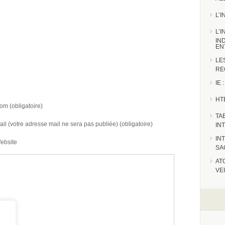
L’
L’
IN
EN
LE
RE
IE
HT
om (obligatoire)
TA
ail (votre adresse mail ne sera pas publiée) (obligatoire)
IN
IN
ebsite
SA
AT
VE