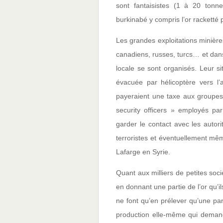
sont fantaisistes (1 à 20 tonn
burkinabé y compris l’or racketté p
Les grandes exploitations minière
canadiens, russes, turcs… et dans 
locale se sont organisés. Leur si
évacuée par hélicoptère vers l
payeraient une taxe aux groupes 
security officers » employés pa
garder le contact avec les autor
terroristes et éventuellement mêm
Lafarge en Syrie.
Quant aux milliers de petites socié
en donnant une partie de l’or qu’i
ne font qu’en prélever qu’une par
production elle-même qui demande