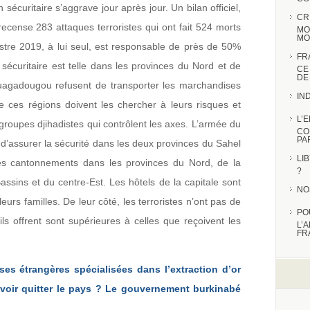
n sécuritaire s’aggrave jour après jour. Un bilan officiel,
CR
recense 283 attaques terroristes qui ont fait 524 morts
MO
MO
tre 2019, à lui seul, est responsable de près de 50%
FR
n sécuritaire est telle dans les provinces du Nord et de
CE
DE
uagadougou refusent de transporter les marchandises
IN
de ces régions doivent les chercher à leurs risques et
L’
groupes djihadistes qui contrôlent les axes. L’armée du
CO
PA
d’assurer la sécurité dans les deux provinces du Sahel
LI
ses cantonnements dans les provinces du Nord, de la
?
sins et du centre-Est. Les hôtels de la capitale sont
NO
eurs familles. De leur côté, les terroristes n’ont pas de
PO
ils offrent sont supérieures à celles que reçoivent les
L’
FR
ises étrangères spécialisées dans l’extraction d’or
evoir quitter le pays ? Le gouvernement burkinabé