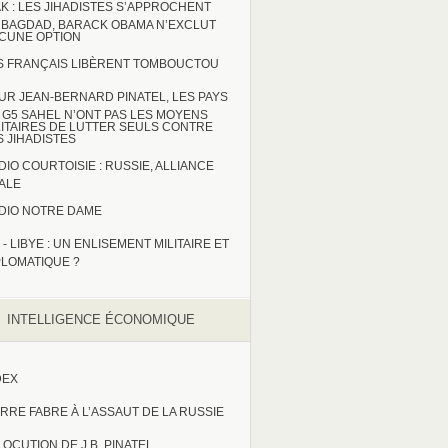
AK : LES JIHADISTES S’APPROCHENT
 BAGDAD, BARACK OBAMA N’EXCLUT
CUNE OPTION
S FRANÇAIS LIBÈRENT TOMBOUCTOU
UR JEAN-BERNARD PINATEL, LES PAYS
 G5 SAHEL N’ONT PAS LES MOYENS
LITAIRES DE LUTTER SEULS CONTRE
S JIHADISTES
DIO COURTOISIE : RUSSIE, ALLIANCE
TALE
DIO NOTRE DAME
 - LIBYE : UN ENLISEMENT MILITAIRE ET
PLOMATIQUE ?
INTELLIGENCE ÉCONOMIQUE
DEX
ERRE FABRE À L’ASSAUT DE LA RUSSIE
LOCUTION DE J.B. PINATEL