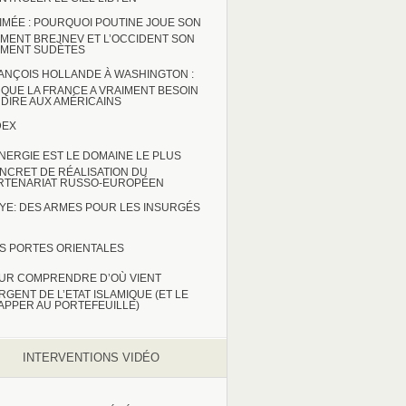
IMÉE : POURQUOI POUTINE JOUE SON
MENT BREJNEV ET L’OCCIDENT SON
MENT SUDÈTES
ANÇOIS HOLLANDE À WASHINGTON :
 QUE LA FRANCE A VRAIMENT BESOIN
 DIRE AUX AMÉRICAINS
DEX
ENERGIE EST LE DOMAINE LE PLUS
NCRET DE RÉALISATION DU
RTENARIAT RUSSO-EUROPÉEN
BYE: DES ARMES POUR LES INSURGÉS
S PORTES ORIENTALES
UR COMPRENDRE D’OÙ VIENT
ARGENT DE L’ETAT ISLAMIQUE (ET LE
APPER AU PORTEFEUILLE)
INTERVENTIONS VIDÉO