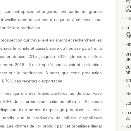
EN
BE
WE
 ces entreprises étrangères font partie de grands
FR
travailler dans des zones à risque et à sécuriser leur
ent de leur production.
GÉ
D’
IR
 prospection qui travaillent en amont et recherchent les
IN
enace terroriste et aussi bizarre qu’il puisse paraitre, la
OF
menter depuis 2015 jusqu’en 2018 (derniers chiffres
UR
es en 2018 . Il est trop tôt pour savoir si la situation
QU
act sur la production. A noter que cette production
DÉ
 à 70% des recettes d’exportation.
SY
LA
niers qui ont des filiales aurifères au Burkina Faso
INA
 90% de la production malienne officielle. Plusieurs
LCI
disposant d’un permis d’orpaillage produisent le reste
CL
 tandis que la production de milliers d’orpailleurs
SUR
. Les chiffres de l‘or produit par cet orpaillage illégal
SÉ