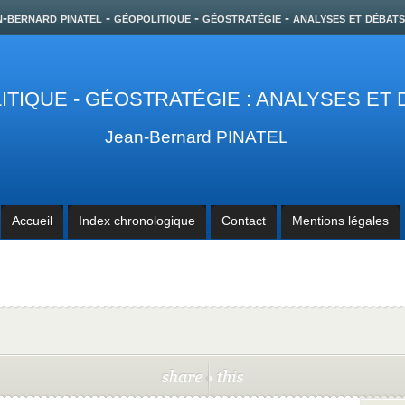
n-bernard pinatel - géopolitique - géostratégie - analyses et débats
TIQUE - GÉOSTRATÉGIE : ANALYSES ET
Jean-Bernard PINATEL
Accueil
Index chronologique
Contact
Mentions légales