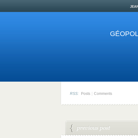
jea
GÉOPOLI
|
RSS:
Posts
Comments