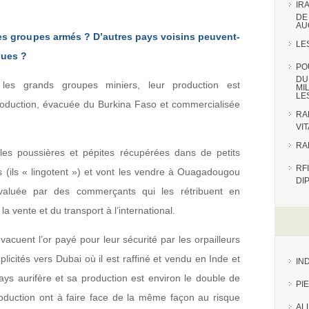
IR
DE
AU
ces groupes armés ? D’autres pays voisins peuvent-
LE
ques ?
PO
DU
es grands groupes miniers, leur production est
MI
LE
roduction, évacuée du Burkina Faso et commercialisée
RA
VI
RA
t les poussières et pépites récupérées dans de petits
RFI
 (ils « lingotent ») et vont les vendre à Ouagadougou
DI
valuée par des commerçants qui les rétribuent en
 vente et du transport à l’international.
évacuent l’or payé pour leur sécurité par les orpailleurs
licités vers Dubai où il est raffiné et vendu en Inde et
IN
ays aurifère et sa production est environ le double de
PI
roduction ont à faire face de la même façon au risque
AL