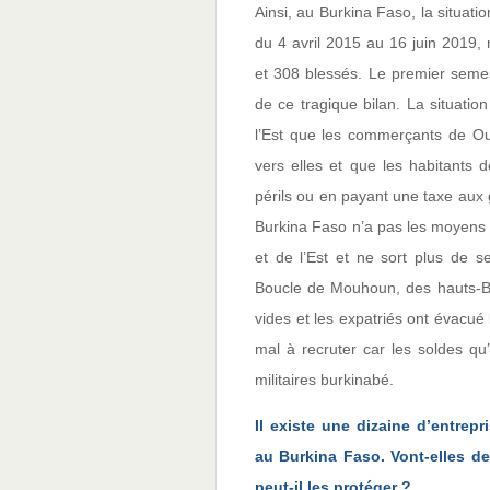
Ainsi, au Burkina Faso, la situatio
du 4 avril 2015 au 16 juin 2019, 
et 308 blessés. Le premier semes
de ce tragique bilan. La situatio
l’Est que les commerçants de O
vers elles et que les habitants 
périls ou en payant une taxe aux 
Burkina Faso n’a pas les moyens 
et de l’Est et ne sort plus de 
Boucle de Mouhoun, des hauts-Bas
vides et les expatriés ont évacué l
mal à recruter car les soldes qu’
militaires burkinabé.
Il existe une dizaine d’entrepr
au Burkina Faso. Vont-elles d
peut-il les protéger ?