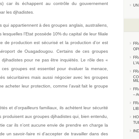
es) car ils échappent au contrôle du gouvernement
UN
ar les djhadistes.
s qui appartiennent à des groupes anglais, australiens,
lesquelles l’Etat possède 10% du capital de leur filiale
te de production est sécurisé et la production d’or est
FR
OP
’aéroport de Ouagadougou. Certains de ces groupes
FR
djihadistes pour ne pas être inquiétés. Le rôle des «
L’
r ces groupes est essentiel pour évaluer la menace,
FR
ités sécuritaires mais aussi négocier avec les groupes
CO
MI
e acheter leur protection, comme l’avait fait le groupe
FR
– 
FR
tés et d’orpailleurs familiaux, ils achètent leur sécurité
LI
ls produisent aux groupes djihadistes qui, bien entendu,
HO
TU
tie car ils n’ont aucune envie de prendre en charge la
IN
 un savoir-faire ni d’accepter de travailler dans des