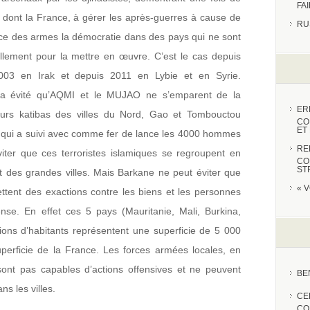
FA
, dont la France, à gérer les après-guerres à cause de
RU
orce des armes la démocratie dans des pays qui ne sont
rellement pour la mettre en œuvre. C’est le cas depuis
003 en Irak et depuis 2011 en Lybie et en Syrie.
li a évité qu’AQMI et le MUJAO ne s’emparent de la
ER
urs katibas des villes du Nord, Gao et Tombouctou
CO
ET
 qui a suivi avec comme fer de lance les 4000 hommes
RE
viter que ces terroristes islamiques se regroupent en
CO
ST
 des grandes villes. Mais Barkane ne peut éviter que
« 
tent des exactions contre les biens et les personnes
nse. En effet ces 5 pays (Mauritanie, Mali, Burkina,
lions d’habitants représentent une superficie de 5 000
perficie de la France. Les forces armées locales, en
ont pas capables d’actions offensives et ne peuvent
BE
ns les villes.
CE
CO