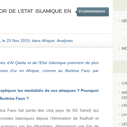
OR DE L’ETAT ISLAMIQUE EN
0 commentaires
GÉ
, le 25 Nov 2019, dans
Afrique
,
Analyses
IN
és d’Al Qaida et de l’Etat Islamique prennent de plus
mines d’or en Afrique, comme au Burkina Faso par
CA
xpliquer les modalités de ces attaques ? Pourquoi
HI
CE
e Burkina Faso ?
L'
na Faso fait partie des cinq pays (le G5 Sahel) qui
LA
roristes islamiques depuis l’élimination de Kadhafi et
LE
arsenaux par les djihadistes, démontrant une fois de