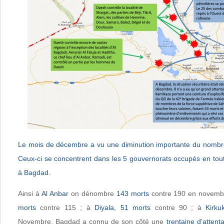
Le mois de décembre a vu une diminution importante du nombre
Ceux-ci se concentrent dans les 5 gouvernorats occupés en tout
à Bagdad.
Ainsi à
Al Anbar
on dénombre
143 morts
contre 190 en novemb
morts
contre 115 ; à
Diyala, 51 morts
contre 90 ; à
Kirku
Novembre. Bagdad a connu de son côté une
trentaine d’attent