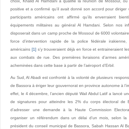
choix, Khalid Al Hamdani a qualifié la réunion de Mossoul, où i
positive et a confirmé qu’il avait donné son accord pour dirige
participants américains ont affirmé qu’ils enverraient bi
équipements militaires au général Al Hamdani. Selon nos in
disposerait dans un camp proche de Mossoul de 6000 volontair
force d’intervention rapide de la police fédérale irakienne,
américains
[1]
s’y trouveraient déjà en force et entraineraient 
aux combats de rue. Des premières livraisons d’armes amér
acheminées dans cette base à partir de l’aéroport d’Erbil.
Au Sud, Al Abadi est confronté à la volonté de plusieurs respo
de Bassora à ériger leur gouvernorat en province autonome à l’i
effet, le 4 décembre, l’ancien député Wail Abdul Latif a lancé 
de signatures pour atteindre les 2% du corps électoral de B
d’adresser une demande à la Haute Commission Electora
organiser un référendum dans un délai d’un mois, selon la
président du conseil municipal de Bassora, Sabah Hassan Al Ba