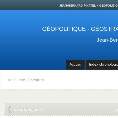
jean-bernard pinatel - géopolitiq
GÉOPOLITIQUE - GÉOSTRA
Jean-Be
Accueil
Index chronologi
|
RSS:
Posts
Comments